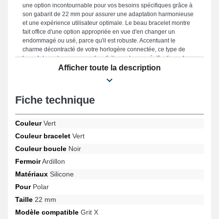
une option incontournable pour vos besoins spécifiques grâce à
son gabarit de 22 mm pour assurer une adaptation harmonieuse
et une expérience utilisateur optimale. Le beau bracelet montre
fait office d'une option appropriée en vue d'en changer un
endommagé ou usé, parce qu'il est robuste. Accentuant le
charme décontracté de votre horlogère connectée, ce type de
bracelet montre correspond parfaitement aux spécifications des
connaisseurs. Installé avec ce type de bracelet de montre
Afficher toute la description
connectée, elle est conforme à cette sorte avec les références Grit
X2 Pro, Grit X, Vantage V3, Vantage V2, Grit X Pro, Vantage M3 et
bien d'autres encore de la marque Polar, la boucle ardillon est
Fiche technique
durable. Par le biais de son style intemporel, ce bracelet Polar
s'adapte harmonieusement avec une multitude de références de
la marque Polar, garantissant un confort inégalé avec une
Couleur
Vert
élégance remarquable.
Couleur bracelet
Vert
Couleur boucle
Noir
Fermoir
Ardillon
Matériaux
Silicone
Pour
Polar
Taille
22 mm
Modèle compatible
Grit X