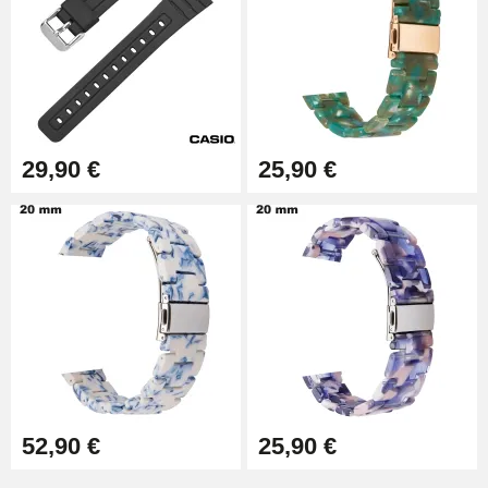
Kit Horlogerie Débutant
26,90 €
29,90 €
25,90 €
Marteau Horloger pour Goupille
Bracelet de montre
3,90 €
Kit pour Réduire Bracelet
Montre Métal
13,90 €
Boîte Pompe Bracelet Montre -
Diamètre 1,50 mm - 8 à 25 mm
14,08 €
52,90 €
25,90 €