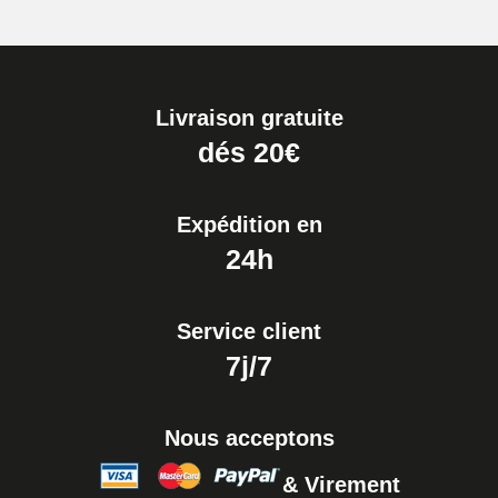
Boîte Pompe pour Bracelet
Montre - Diamètre 1,80 mm - 8 à
25 mm
19,90 €
Livraison gratuite
Extracteur de Bracelet de
dés 20€
Montre Facile
17,90 €
Expédition en
24h
Service client
7j/7
Nous acceptons
& Virement