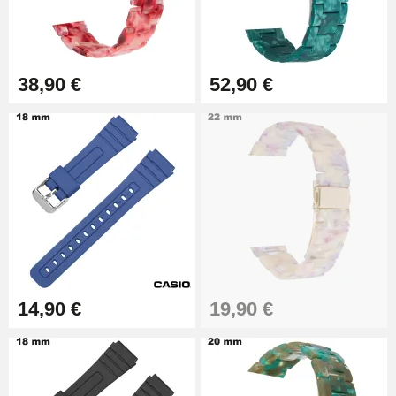
Montre Professionnel
49,92 €
Outil Bracelet Montre pas cher
38,90 €
52,90 €
34,92 €
Kit pour Raccourcir Bracelet
Montre
7,90 €
Kit Réparation Montre Débutant
16,90 €
14,90 €
19,90 €
Pied à Coulisse Numérique
9,90 €