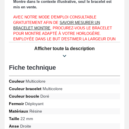
Montre dans le contexte illustrative, seul le bracelet est
mis en vente.
AVEC NOTRE MODE D'EMPLOI CONSULTABLE
GRATUITEMENT AFIN DE
SAVOIR MESURER UN
BRACELET MONTRE
, PROCUREZ-VOUS LE BRACELET
POUR MONTRE ADAPTÉ À VOTRE HORLOGÈRE.
EMPLOYÉE DANS LE BUT D'ESTIMER LA LARGEUR D'UN
BRACELET, CETTE NOTICE PERMET DE CHOISIR UN
Afficher toute la description
BRACELET DE MONTRE COMPATIBLE QUE VOTRE
MONTRE CLASSIQUE RESSEMBLE À UNE CITIZEN,
ORIENT OU MATS MEIER.
Fiche technique
À équiper à hauteur d'un boîtier, ce "bracelet 22mm résine de
montre multicolore" s'adapte seulement à une mesure d'entre-
Couleur
Multicolore
corne de 22mm.
Couleur bracelet
Multicolore
Étant fabriqué en résine, ce bracelet montre fait office d'un choix
Couleur boucle
Doré
approprié en vue d'un renouvellement d'un bracelet défectueux
ou abîmé. Utilisée afin de conserver une fixation efficace et
Fermoir
Déployant
rapide, la fermeture déployante de teinte dorée est adaptée.
Matériaux
Résine
Posez au moyen de tiges de montre de 22 mm, le "Bracelet
22mm Résine de montre Multicolore" à hauteur d'un boîtier
Taille
22 mm
montre. L'anse droite se trouve sur l'extrémité du bracelet de
Anse
Droite
montre.