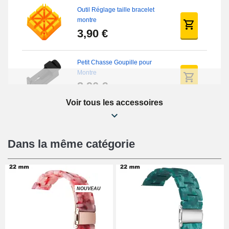
Outil Réglage taille bracelet
montre
3,90 €
Petit Chasse Goupille pour
Montre
3,90 €
Voir tous les accessoires
Chasses Goupille Long Montre
0.7/0.8/0.9/1.0mm
19,08 €
Dans la même catégorie
Chasse-Goupille Montre
4,90 €
NOUVEAU
Outil Changement Bracelet