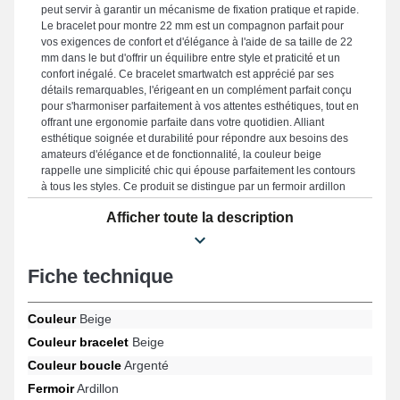
peut servir à garantir un mécanisme de fixation pratique et rapide.
Le bracelet pour montre 22 mm est un compagnon parfait pour
vos exigences de confort et d'élégance à l'aide de sa taille de 22
mm dans le but d'offrir un équilibre entre style et praticité et un
confort inégalé. Ce bracelet smartwatch est apprécié par ses
détails remarquables, l'érigeant en un complément parfait conçu
pour s'harmoniser parfaitement à vos attentes esthétiques, tout en
offrant une ergonomie parfaite dans votre quotidien. Alliant
esthétique soignée et durabilité pour répondre aux besoins des
amateurs d'élégance et de fonctionnalité, la couleur beige
rappelle une simplicité chic qui épouse parfaitement les contours
à tous les styles. Ce produit se distingue par un fermoir ardillon
haut de gamme, et son adaptabilité avec les références Galaxy
Afficher toute la description
Watch 5 Pro (45 mm), Galaxy Watch 7 (44 mm), Galaxy Watch 5
(44 mm), Galaxy Watch (46 mm), Galaxy Watch 6 Classic (43
mm), Galaxy Watch 4 (44 mm) et beaucoup d'autres de la marque
Samsung. Faisant converger qualité de fabrication et adaptabilité,
Fiche technique
ce bracelet Samsung permet une adaptabilité étendue avec de
nombreux modèles de manière fluide tout en garantissant un port
ergonomique.
Couleur
Beige
Couleur bracelet
Beige
Couleur boucle
Argenté
Fermoir
Ardillon