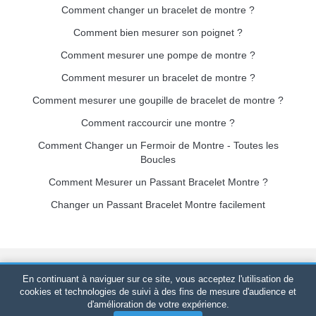
Comment changer un bracelet de montre ?
Comment bien mesurer son poignet ?
Comment mesurer une pompe de montre ?
Comment mesurer un bracelet de montre ?
Comment mesurer une goupille de bracelet de montre ?
Comment raccourcir une montre ?
Comment Changer un Fermoir de Montre - Toutes les
Boucles
Comment Mesurer un Passant Bracelet Montre ?
Changer un Passant Bracelet Montre facilement
Bracelet-de-montre.com
© 2026
Tous droits réservés
-
SIRET
:
En continuant à naviguer sur ce site, vous acceptez l'utilisation de
520 247 727 000 57 -
Plateforme Juridique : BP 20075 - 31121
cookies et technologies de suivi à des fins de mesure d'audience et
d'amélioration de votre expérience.
PORTET PDC - France Métropolitaine
-
Vente en ligne