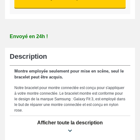
Envoyé en 24h !
Description
Montre employée seulement pour mise en scène, seul le
bracelet peut être acquis.
Notre bracelet pour montre connectée est conçu pour s'appliquer
à votre montre connectée. Le bracelet montre est conforme pour
le design de la marque Samsung : Galaxy Fit 3, est employé dans
le but de réparer une montre connectée et est conçu en nylon
rose.
Offrez un système de fixation fiable et sécurisé au moyen de ce
Afficher toute la description
bracelet montre connectée étant donné qu'il est muni d'une
fermeture velcro rose durable. Adopté pour une compatibilité
totale avec votre style et une utilisation ergonomique, ce bracelet