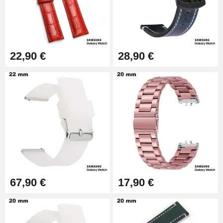
Pince à Poinçonner (pince trou)
57,42 €
Pince Trou pour Bracelet de
22,90 €
28,90 €
Montre
10,90 €
Kit Horlogerie Débutant
26,90 €
Boîte Pompe Bracelet Montre -
Diamètre 1,50 mm - 8 à 25 mm
14,08 €
67,90 €
17,90 €
Boîte Pompe pour Bracelet
Montre - Diamètre 1,80 mm - 8 à