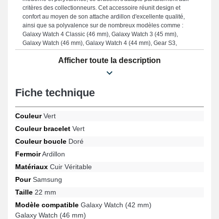
critères des collectionneurs. Cet accessoire réunit design et
confort au moyen de son attache ardillon d'excellente qualité,
ainsi que sa polyvalence sur de nombreux modèles comme :
Galaxy Watch 4 Classic (46 mm), Galaxy Watch 3 (45 mm),
Galaxy Watch (46 mm), Galaxy Watch 4 (44 mm), Gear S3,
Galaxy Watch 5 Pro (45 mm) et beaucoup plus encore de la
Afficher toute la description
marque Samsung. Conçu en vue de s'harmoniser parfaitement à
plusieurs designs de la marque Samsung, cet article horloger
allie style intemporel et praticité afin d'assurer une expérience
utilisateur supérieure.
Fiche technique
Couleur
Vert
Couleur bracelet
Vert
Couleur boucle
Doré
Fermoir
Ardillon
Matériaux
Cuir Véritable
Pour
Samsung
Taille
22 mm
Modèle compatible
Galaxy Watch (42 mm)
Galaxy Watch (46 mm)