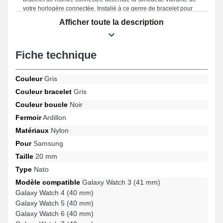
votre horlogère connectée. Installé à ce genre de bracelet pour
montre connectée, elle est appropriée avec ce type sur les
Afficher toute la description
gabarits Galaxy Watch Active (40 mm), Galaxy Watch 5 (40 mm),
Samsung Gear Sport, Galaxy Watch 3 (41 mm), Galaxy Watch FE,
Galaxy Watch Active 2 (40 mm) et beaucoup plus de la marque
Fiche technique
Samsung, la fermeture ardillon est de qualité. Grâce à son allure
moderne, cet article Samsung se connecte harmonieusement à
une sélection de modèles pour un port confortable.
Couleur
Gris
Couleur bracelet
Gris
Couleur boucle
Noir
Fermoir
Ardillon
Matériaux
Nylon
Pour
Samsung
Taille
20 mm
Type
Nato
Modèle compatible
Galaxy Watch 3 (41 mm)
Galaxy Watch 4 (40 mm)
Galaxy Watch 5 (40 mm)
Galaxy Watch 6 (40 mm)