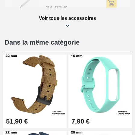
34,92 €
Voir tous les accessoires
Kit Réparation Montre Débutant
16,90 €
Dans la même catégorie
Pied à Coulisse Numérique
9,90 €
Kit Horlogerie Débutant
26,90 €
Boîte Pompe Bracelet Montre -
51,90 €
7,90 €
Diamètre 1,50 mm - 8 à 25 mm
14,08 €