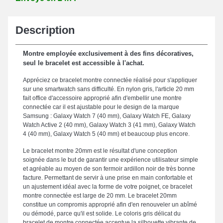
Description
Montre employée exclusivement à des fins décoratives,
seul le bracelet est accessible à l'achat.
Appréciez ce bracelet montre connectée réalisé pour s'appliquer
sur une smartwatch sans difficulté. En nylon gris, l'article 20 mm
fait office d'accessoire approprié afin d'embellir une montre
connectée car il est ajustable pour le design de la marque
Samsung : Galaxy Watch 7 (40 mm), Galaxy Watch FE, Galaxy
Watch Active 2 (40 mm), Galaxy Watch 3 (41 mm), Galaxy Watch
4 (40 mm), Galaxy Watch 5 (40 mm) et beaucoup plus encore.
Le bracelet montre 20mm est le résultat d'une conception
soignée dans le but de garantir une expérience utilisateur simple
et agréable au moyen de son fermoir ardillon noir de très bonne
facture. Permettant de servir à une prise en main confortable et
un ajustement idéal avec la forme de votre poignet, ce bracelet
montre connectée est large de 20 mm. Le bracelet 20mm
constitue un compromis approprié afin d'en renouveler un abîmé
ou démodé, parce qu'il est solide. Le coloris gris délicat du
bracelet de montre connectée accentue la silhouette vibrante de