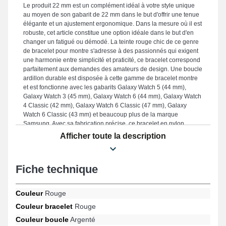
Le produit 22 mm est un complément idéal à votre style unique
au moyen de son gabarit de 22 mm dans le but d'offrir une tenue
élégante et un ajustement ergonomique. Dans la mesure où il est
robuste, cet article constitue une option idéale dans le but d'en
changer un fatigué ou démodé. La teinte rouge chic de ce genre
de bracelet pour montre s'adresse à des passionnés qui exigent
une harmonie entre simplicité et praticité, ce bracelet correspond
parfaitement aux demandes des amateurs de design. Une boucle
ardillon durable est disposée à cette gamme de bracelet montre
et est fonctionne avec les gabarits Galaxy Watch 5 (44 mm),
Galaxy Watch 3 (45 mm), Galaxy Watch 6 (44 mm), Galaxy Watch
4 Classic (42 mm), Galaxy Watch 6 Classic (47 mm), Galaxy
Watch 6 Classic (43 mm) et beaucoup plus de la marque
Samsung. Avec sa fabrication précise, ce bracelet en nylon
Samsung se combine parfaitement sur une multitude de
Afficher toute la description
références de la marque Samsung, assurant un port
ergonomique en toute simplicité.
Fiche technique
Couleur
Rouge
Couleur bracelet
Rouge
Couleur boucle
Argenté