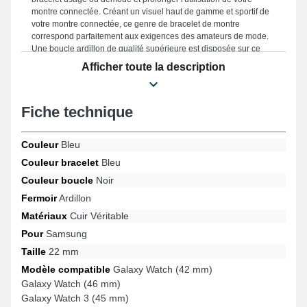
montre connectée. Créant un visuel haut de gamme et sportif de
votre montre connectée, ce genre de bracelet de montre
correspond parfaitement aux exigences des amateurs de mode.
Une boucle ardillon de qualité supérieure est disposée sur ce
format de bracelet pour montre connectée et est s'adapte
Afficher toute la description
parfaitement pour le format de Galaxy Watch 6 Classic (47 mm),
Gear S3, Galaxy Watch (42 mm), Galaxy Watch 6 (44 mm),
Galaxy Watch 5 Pro (45 mm), Galaxy Watch 4 Classic (46 mm) et
Fiche technique
bien d'autres encore de la marque Samsung. Grâce à son
esthétisme, ce bracelet en cuir véritable Samsung se connecte
naturellement à plusieurs références avec un confort durable.
Couleur
Bleu
Couleur bracelet
Bleu
Couleur boucle
Noir
Fermoir
Ardillon
Matériaux
Cuir Véritable
Pour
Samsung
Taille
22 mm
Modèle compatible
Galaxy Watch (42 mm)
Galaxy Watch (46 mm)
Galaxy Watch 3 (45 mm)