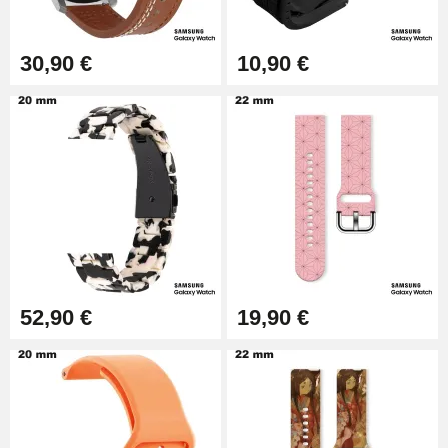
Outil Bracelet Montre pas cher
30,90 €
10,90 €
34,92 €
Kit pour Raccourcir Bracelet
Montre
7,90 €
Kit Réparation Montre Débutant
16,90 €
52,90 €
19,90 €
Pied à Coulisse Numérique
9,90 €