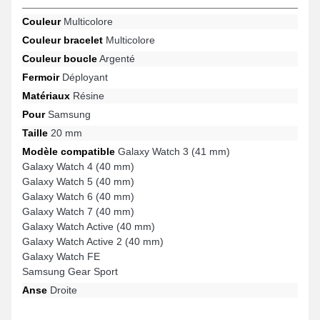
Galaxy Watch 4 (40 mm), Galaxy Watch 7 (40 mm), Galaxy Watch
FE, Galaxy Watch 5 (40 mm), Galaxy Watch 3 (41 mm), Samsung
Couleur
Multicolore
Gear Sport et bien d'autres de la marque Samsung, la boucle
Couleur bracelet
Multicolore
déployante est de fabrication soignée. Au moyen de sa
robustesse, ce produit Samsung s'harmonise en toute simplicité à
Couleur boucle
Argenté
divers modèles garantissant une ergonomie étudiée.
Fermoir
Déployant
Matériaux
Résine
Pour
Samsung
Taille
20 mm
Modèle compatible
Galaxy Watch 3 (41 mm)
Galaxy Watch 4 (40 mm)
Galaxy Watch 5 (40 mm)
Galaxy Watch 6 (40 mm)
Galaxy Watch 7 (40 mm)
Galaxy Watch Active (40 mm)
Galaxy Watch Active 2 (40 mm)
Galaxy Watch FE
Samsung Gear Sport
Anse
Droite