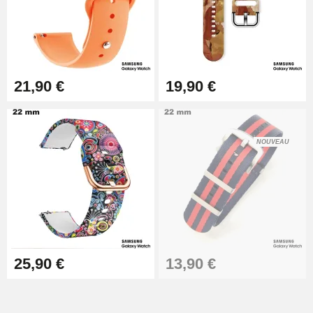
Kit Horlogerie Débutant
26,90 €
21,90 €
19,90 €
Marteau Horloger pour Goupille
Bracelet de montre
3,90 €
NOUVEAU
Kit pour Réduire Bracelet
Montre Métal
13,90 €
Boîte Pompe Bracelet Montre -
Diamètre 1,50 mm - 8 à 25 mm
14,08 €
25,90 €
13,90 €
Boîte Pompe pour Bracelet