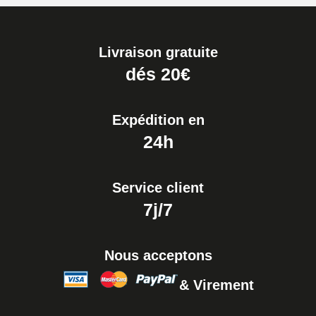
Montre - Diamètre 1,80 mm - 8 à
25 mm
19,90 €
Livraison gratuite
Extracteur de Bracelet de
dés 20€
Montre Facile
17,90 €
Expédition en
24h
Service client
7j/7
Nous acceptons
& Virement