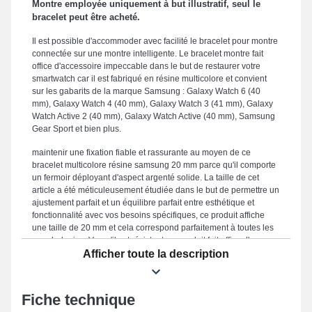
Montre employée uniquement à but illustratif, seul le
bracelet peut être acheté.
Il est possible d'accommoder avec facilité le bracelet pour montre
connectée sur une montre intelligente. Le bracelet montre fait
office d'accessoire impeccable dans le but de restaurer votre
smartwatch car il est fabriqué en résine multicolore et convient
sur les gabarits de la marque Samsung : Galaxy Watch 6 (40
mm), Galaxy Watch 4 (40 mm), Galaxy Watch 3 (41 mm), Galaxy
Watch Active 2 (40 mm), Galaxy Watch Active (40 mm), Samsung
Gear Sport et bien plus.
maintenir une fixation fiable et rassurante au moyen de ce
bracelet multicolore résine samsung 20 mm parce qu'il comporte
un fermoir déployant d'aspect argenté solide. La taille de cet
article a été méticuleusement étudiée dans le but de permettre un
ajustement parfait et un équilibre parfait entre esthétique et
fonctionnalité avec vos besoins spécifiques, ce produit affiche
une taille de 20 mm et cela correspond parfaitement à toutes les
morphologies. Vu qu'il est résistant, ce produit fait office d'un
compromis idéal dans le but d'en remplacer un usagé ou abîmé.
Afficher toute la description
Le coloris multicolore délicat de ce type de bracelet montre
connectée accentue l'apparence tendance de votre garde-temps
connecté. Posé sur cette version de bracelet de montre
Fiche technique
connectée, elle est adaptée sur cette sorte sur le format de