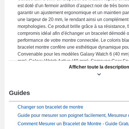
est doté d'un fermoir ardillon d'aspect noir de très bon
garantir un ajustement ergonomique et un maintien parfa
une largeur de 20 mm, le rendant ainsi un complément 
morphologies. Ce produit brille grâce à sa résistance, f
compromis idéal afin d'échanger un bracelet démodé ou
performance de votre montre connectée. Le coloris bla
bracelet montre confère une esthétique dynamique pour
Convenable pour les modèles Galaxy Watch 6 (40 mm)
mm), Galaxy Watch Active (40 mm), Samsung Gear Spo
Afficher toute la descriptio
mm), Galaxy Watch 7 (40 mm) et bien davantage de l
style de bracelet de montre connectée comporte un ferm
Avec son adaptabilité, ce bracelet de montre Samsun
complètement à presque tous les modèles de la marqu
Guides
Changer son bracelet de montre
Guide pour mesurer son poignet facilement, Mesureur d
Comment Mesurer un Bracelet de Montre - Guide Gratu