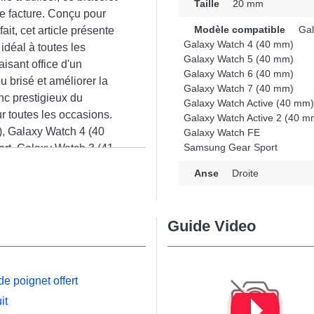
Taille
20 mm
ne facture. Conçu pour
Modèle compatible
Gal
it, cet article présente
Galaxy Watch 4 (40 mm)
idéal à toutes les
Galaxy Watch 5 (40 mm)
aisant office d'un
Galaxy Watch 6 (40 mm)
 brisé et améliorer la
Galaxy Watch 7 (40 mm)
nc prestigieux du
Galaxy Watch Active (40 mm)
 toutes les occasions.
Galaxy Watch Active 2 (40 m
, Galaxy Watch 4 (40
Galaxy Watch FE
Samsung Gear Sport
rt, Galaxy Watch 3 (41
n
a marque Samsung, ce
Anse
Droite
oir ardillon de qualité.
g se combine
e.
Guide Video
e poignet offert
it