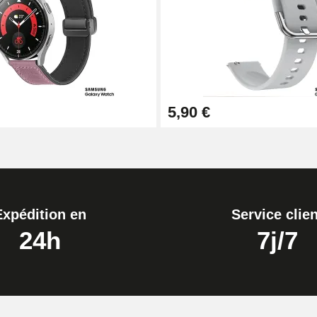
1,50 mm - 8 à 25 mm
5,90 €
ètre 1,80 mm - 8 à 25 mm
Expédition en
Service clien
24h
7j/7