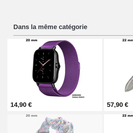
Kit Réparation Montre Débutant
Dans la même catégorie
16,90 €
Pied à Coulisse Numérique
9,90 €
Pince à Poinçonner (pince trou)
57,42 €
14,90 €
57,90 €
Pince Trou pour Bracelet de Montre
10,90 €