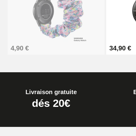
Kit Horlogerie Débutant
26,90 €
Boîte Pompe Bracelet Montre - Diamètre 
4,90 €
34,90 €
14,08 €
Boîte Pompe pour Bracelet Montre - Diam
19,90 €
Livraison gratuite
Extracteur de Bracelet de Montre Facile
dés 20€
17,90 €