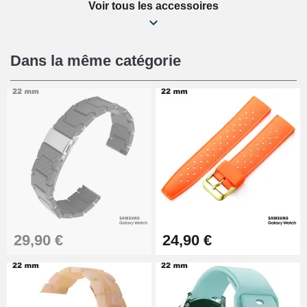
Voir tous les accessoires
Kit Réparation Montre Débutant
16,90 €
Dans la même catégorie
Pied à Coulisse Numérique
9,90 €
Kit Horlogerie Débutant
26,90 €
Boîte Pompe Bracelet Montre -
29,90 €
24,90 €
Diamètre 1,50 mm - 8 à 25 mm
14,08 €
Boîte Pompe pour Bracelet