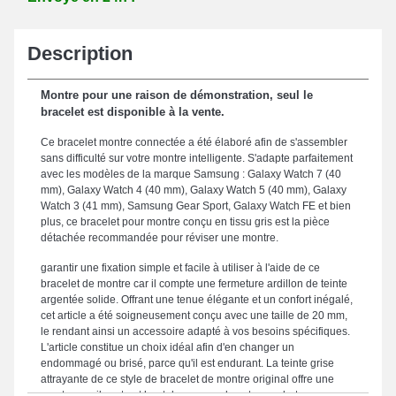
Description
Montre pour une raison de démonstration, seul le
bracelet est disponible à la vente.
Ce bracelet montre connectée a été élaboré afin de s'assembler
sans difficulté sur votre montre intelligente. S'adapte parfaitement
avec les modèles de la marque Samsung : Galaxy Watch 7 (40
mm), Galaxy Watch 4 (40 mm), Galaxy Watch 5 (40 mm), Galaxy
Watch 3 (41 mm), Samsung Gear Sport, Galaxy Watch FE et bien
plus, ce bracelet pour montre conçu en tissu gris est la pièce
détachée recommandée pour réviser une montre.
garantir une fixation simple et facile à utiliser à l'aide de ce
bracelet de montre car il compte une fermeture ardillon de teinte
argentée solide. Offrant une tenue élégante et un confort inégalé,
cet article a été soigneusement conçu avec une taille de 20 mm,
le rendant ainsi un accessoire adapté à vos besoins spécifiques.
L'article constitue un choix idéal afin d'en changer un
endommagé ou brisé, parce qu'il est endurant. La teinte grise
attrayante de ce style de bracelet de montre original offre une
prestance vibrante et haut de gamme de votre garde-temps.