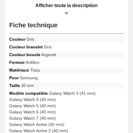
Présentant un fermoir ardillon fiable, cette gamme de bracelet
Afficher toute la description
montre connectée est utilisable sur le format de Galaxy Watch 4
(40 mm), Galaxy Watch 7 (40 mm), Galaxy Watch FE, Galaxy
Watch Active 2 (40 mm), Galaxy Watch Active (40 mm), Samsung
Fiche technique
Gear Sport entre autres de la marque Samsung. Faisant
converger esthétique et robustesse, cet article Samsung offre une
adaptabilité étendue avec plusieurs références de manière
Couleur
Gris
précise tout en assurant une esthétique irréprochable.
Couleur bracelet
Gris
Couleur boucle
Argenté
Fermoir
Ardillon
Matériaux
Tissu
Pour
Samsung
Taille
20 mm
Modèle compatible
Galaxy Watch 3 (41 mm)
Galaxy Watch 4 (40 mm)
Galaxy Watch 5 (40 mm)
Galaxy Watch 6 (40 mm)
Galaxy Watch 7 (40 mm)
Galaxy Watch Active (40 mm)
Galaxy Watch Active 2 (40 mm)