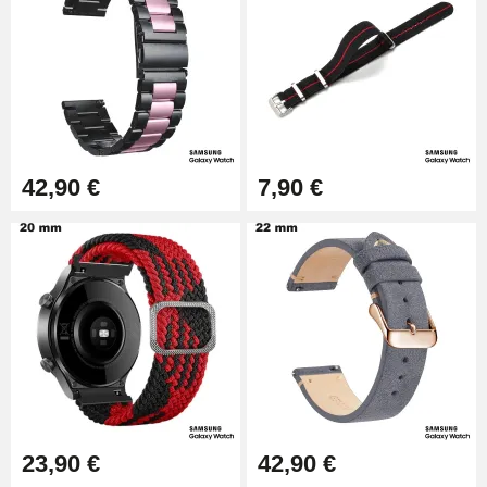
25 mm
19,90 €
Extracteur de Bracelet de
Montre Facile
17,90 €
42,90 €
7,90 €
23,90 €
42,90 €