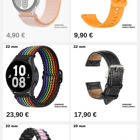
Pince à Poinçonner (pince trou)
57,42 €
Pince Trou pour Bracelet de
4,90 €
9,90 €
Montre
10,90 €
Kit Horlogerie Débutant
26,90 €
Boîte Pompe Bracelet Montre -
Diamètre 1,50 mm - 8 à 25 mm
14,08 €
23,90 €
17,90 €
Boîte Pompe pour Bracelet
Montre - Diamètre 1,80 mm - 8 à