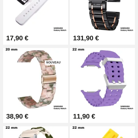
Kit pour Raccourcir Bracelet
Montre
7,90 €
Kit Réparation Montre Débutant
17,90 €
131,90 €
16,90 €
NOUVEAU
Kit Horlogerie Débutant
26,90 €
Chasse Goupille pour Montre
19,90 €
38,90 €
11,90 €
Marteau Horloger pour Goupille
Bracelet de montre