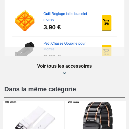
Outil Réglage taille bracelet
montre
3,90 €
Petit Chasse Goupille pour
Montre
3,90 €
Voir tous les accessoires
Chasses Goupille Long Montre
0.7/0.8/0.9/1.0mm
19,08 €
Dans la même catégorie
Chasse-Goupille Montre
4,90 €