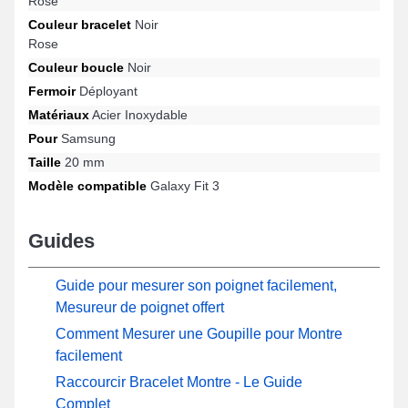
Rose
spécifique Galaxy Fit 3 de la marque Samsung, cet article
Couleur bracelet
Noir
horloger associe qualité de fabrication et adaptabilité pour
Rose
garantir un usage fiable au quotidien.
Couleur boucle
Noir
Fermoir
Déployant
Matériaux
Acier Inoxydable
Pour
Samsung
Taille
20 mm
Modèle compatible
Galaxy Fit 3
Guides
Guide pour mesurer son poignet facilement,
Mesureur de poignet offert
Comment Mesurer une Goupille pour Montre
facilement
Raccourcir Bracelet Montre - Le Guide
Complet