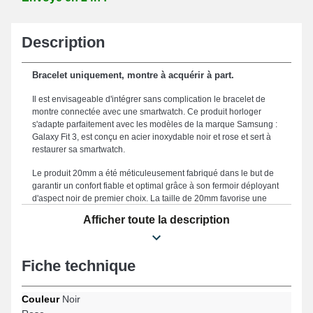
Description
Bracelet uniquement, montre à acquérir à part.
Il est envisageable d'intégrer sans complication le bracelet de
montre connectée avec une smartwatch. Ce produit horloger
s'adapte parfaitement avec les modèles de la marque Samsung :
Galaxy Fit 3, est conçu en acier inoxydable noir et rose et sert à
restaurer sa smartwatch.
Le produit 20mm a été méticuleusement fabriqué dans le but de
garantir un confort fiable et optimal grâce à son fermoir déployant
d'aspect noir de premier choix. La taille de 20mm favorise une
combinaison fluide avec votre style et un maintien ergonomique.
Afficher toute la description
Le bracelet constitue un choix idéal en vue d'en changer un usé
ou brisé, puisqu'il est solide. Mettant en valeur l'esthétique
décontractée de votre garde-temps, ce style de bracelet pour
montre répond idéalement aux exigences des connaisseurs.
Fiche technique
Cette gamme de bracelet de montre connectée est équipé d'une
attache déployante de qualité supérieure et convient sur le
Couleur
Noir
design Galaxy Fit 3 et beaucoup d'autres encore de la marque
Samsung. Élaboré en vue de s'intégrer idéalement sur le design