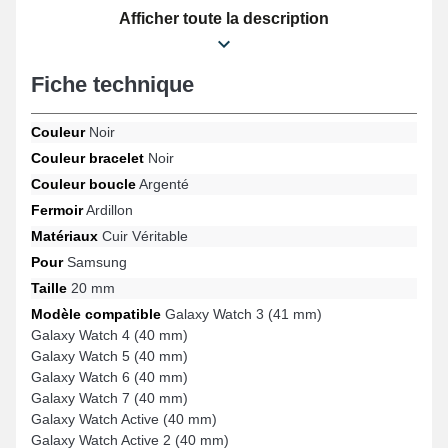
améliorer la performance de votre smartwatch. La teinte noire
Afficher toute la description
élégante de ce bracelet montre apporte une touche dynamique
pour votre montre. Réalisé pour s'adapter parfaitement avec les
formats Samsung Gear Sport, Galaxy Watch 6 (40 mm), Galaxy
Fiche technique
Watch 3 (41 mm), Galaxy Watch 7 (40 mm), Galaxy Watch FE,
Galaxy Watch 4 (40 mm) et beaucoup d'autres encore de la
marque Samsung, ce produit assure un fermoir ardillon de très
Couleur
Noir
bonne facture et une adaptabilité universelle. Grâce à son
Couleur bracelet
Noir
ergonomie, ce bracelet en Cuir véritable Samsung s'ajuste
parfaitement à une sélection diversifiée adapté à chaque
Couleur boucle
Argenté
moment.
Fermoir
Ardillon
Matériaux
Cuir Véritable
Pour
Samsung
Taille
20 mm
Modèle compatible
Galaxy Watch 3 (41 mm)
Galaxy Watch 4 (40 mm)
Galaxy Watch 5 (40 mm)
Galaxy Watch 6 (40 mm)
Galaxy Watch 7 (40 mm)
Galaxy Watch Active (40 mm)
Galaxy Watch Active 2 (40 mm)