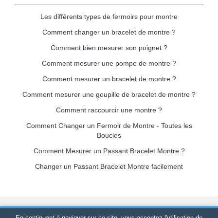
Les différents types de fermoirs pour montre
Comment changer un bracelet de montre ?
Comment bien mesurer son poignet ?
Comment mesurer une pompe de montre ?
Comment mesurer un bracelet de montre ?
Comment mesurer une goupille de bracelet de montre ?
Comment raccourcir une montre ?
Comment Changer un Fermoir de Montre - Toutes les
Boucles
Comment Mesurer un Passant Bracelet Montre ?
Changer un Passant Bracelet Montre facilement
Bracelet-de-montre.com
© 2026
Tous droits réservés
-
SIRET
:
En continuant à naviguer sur ce site, vous acceptez l'utilisation de