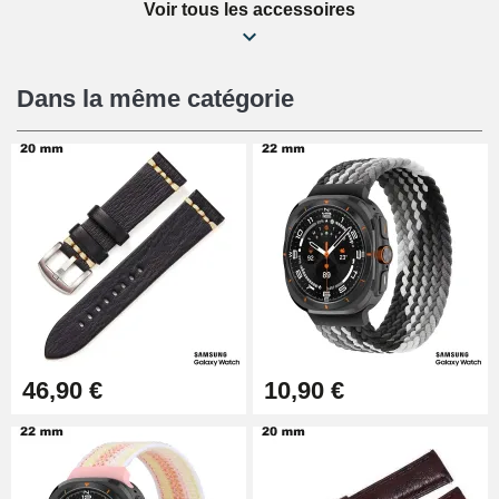
Voir tous les accessoires
Kit Réparation Montre Débutant
16,90 €
Dans la même catégorie
Pied à Coulisse Numérique
9,90 €
Pince à Poinçonner (pince trou)
57,42 €
Pince Trou pour Bracelet de
46,90 €
10,90 €
Montre
10,90 €
Kit Horlogerie Débutant