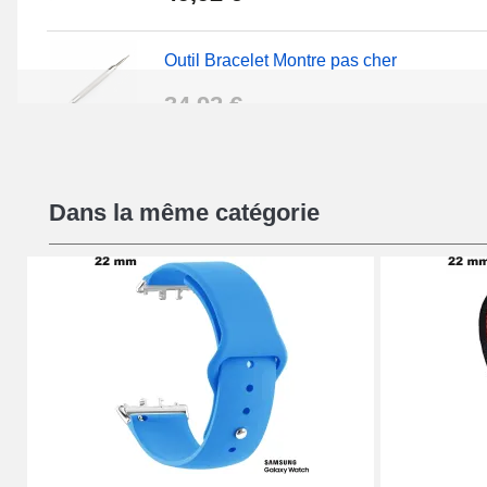
Outil Bracelet Montre pas cher
34,92 €
Kit Réparation Montre Débutant
Dans la même catégorie
16,90 €
Pied à Coulisse Numérique
9,90 €
Kit Horlogerie Débutant
26,90 €