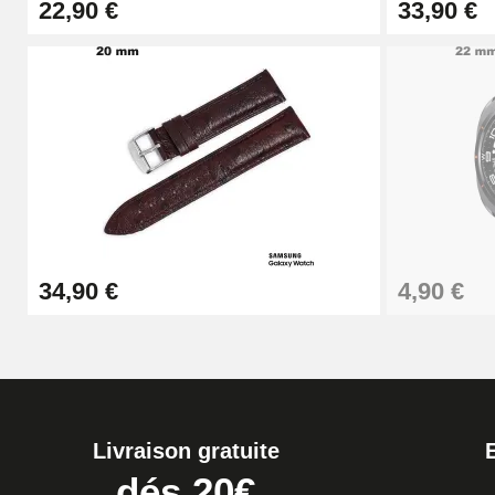
22,90 €
33,90 €
Boîte Pompe Bracelet Montre - Diamètre 
14,08 €
Boîte Pompe pour Bracelet Montre - Diam
19,90 €
Extracteur de Bracelet de Montre Facile
34,90 €
4,90 €
17,90 €
Livraison gratuite
dés 20€