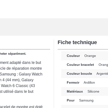
Fiche technique
acheter séparément.
Couleur
Orange
ément adapté dans le but
Couleur bracelet
Oran
icle de réparation montre
Couleur boucle
Argent
ue Samsung : Galaxy Watch
h 4 (44 mm), Galaxy
Fermoir
Ardillon
 Watch 6 Classic (43
 utilisé dans le but
Matériaux
Silicone
Pour
Samsung
racelet de montre est doté