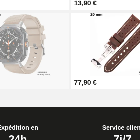
13,90 €
1,50 mm - 8 à 25 mm
ètre 1,80 mm - 8 à 25 mm
77,90 €
Expédition en
Service clien
24h
7j/7