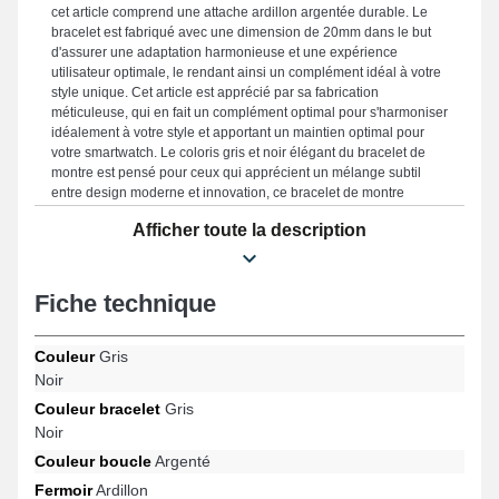
cet article comprend une attache ardillon argentée durable. Le
bracelet est fabriqué avec une dimension de 20mm dans le but
d'assurer une adaptation harmonieuse et une expérience
utilisateur optimale, le rendant ainsi un complément idéal à votre
style unique. Cet article est apprécié par sa fabrication
méticuleuse, qui en fait un complément optimal pour s'harmoniser
idéalement à votre style et apportant un maintien optimal pour
votre smartwatch. Le coloris gris et noir élégant du bracelet de
montre est pensé pour ceux qui apprécient un mélange subtil
entre design moderne et innovation, ce bracelet de montre
répond idéalement aux désirs des utilisateurs occasionnels.
Afficher toute la description
Disposant d'un fermoir ardillon robuste, cette sorte de bracelet de
montre connectée est convenable avec le format de Samsung
Gear Sport, Galaxy Watch FE, Galaxy Watch 3 (41 mm), Galaxy
Watch 5 (40 mm), Galaxy Watch Active 2 (40 mm), Galaxy Watch
Fiche technique
Active (40 mm) et beaucoup davantage de la marque Samsung.
Avec son style intemporel, cet article Samsung se marie avec
élégance sur divers modèles disponibles de la marque Samsung,
Couleur
Gris
assurant une utilisation agréable en toute simplicité.
Noir
Couleur bracelet
Gris
Noir
Couleur boucle
Argenté
Fermoir
Ardillon