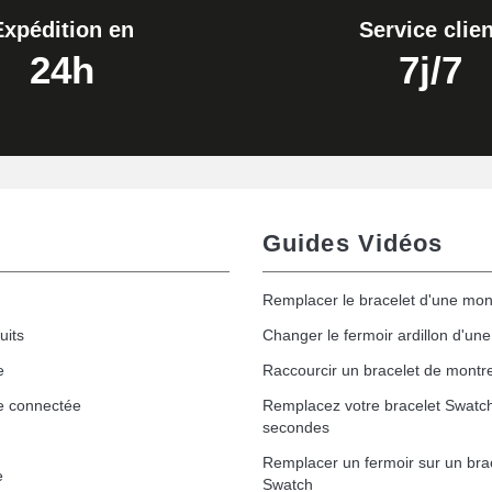
Expédition en
Service clien
24h
7j/7
Guides Vidéos
Remplacer le bracelet d'une mon
uits
Changer le fermoir ardillon d'un
e
Raccourcir un bracelet de montr
e connectée
Remplacez votre bracelet Swatc
secondes
Remplacer un fermoir sur un bra
e
Swatch