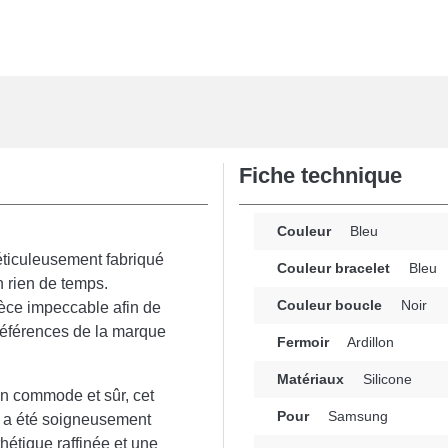
Fiche technique
Couleur
Bleu
éticuleusement fabriqué
Couleur bracelet
Bleu
n rien de temps.
Couleur boucle
Noir
pièce impeccable afin de
s références de la marque
Fermoir
Ardillon
Matériaux
Silicone
ion commode et sûr, cet
Pour
Samsung
mm a été soigneusement
hétique raffinée et une