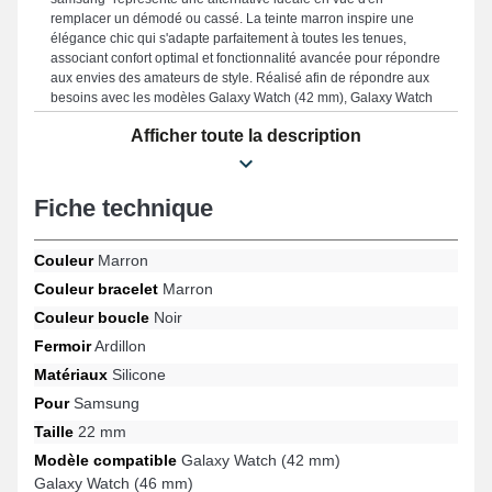
remplacer un démodé ou cassé. La teinte marron inspire une
élégance chic qui s'adapte parfaitement à toutes les tenues,
associant confort optimal et fonctionnalité avancée pour répondre
aux envies des amateurs de style. Réalisé afin de répondre aux
besoins avec les modèles Galaxy Watch (42 mm), Galaxy Watch
3 (45 mm), Galaxy Watch 6 (44 mm), Gear S3, Galaxy Watch (46
Afficher toute la description
mm), Galaxy Watch 5 Pro (45 mm) et beaucoup plus encore de la
marque Samsung, cette attache intègre une fermeture ardillon
solide et une adaptabilité universelle. Combinant qualité de
fabrication et adaptabilité, cet accessoire horloger Samsung
Fiche technique
procure une compatibilité avec une large gamme de manière
harmonieuse tout en proposant une robustesse exemplaire.
Couleur
Marron
Couleur bracelet
Marron
Couleur boucle
Noir
Fermoir
Ardillon
Matériaux
Silicone
Pour
Samsung
Taille
22 mm
Modèle compatible
Galaxy Watch (42 mm)
Galaxy Watch (46 mm)