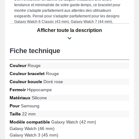
tendance et minimaliste de votre garde-temps, ce bracelet pour
montre s'adapte parfaitement aux attentes des utilisateurs
exigeants. Pensé pour s'adapter parfaitement pour les designs
Galaxy Watch 6 Classic (43 mm), Galaxy Watch 7 (44 mm),
Galaxy Watch 5 Pro (45 mm), Galaxy Watch 4 Classic (42 mm),
Afficher toute la description
Galaxy Watch 6 Classic (47 mm), Galaxy Watch 6 (44 mm) et bien
plus de la marque Samsung, ce modèle propose un fermoir
hippocampe résistant et un style unique. Le bracelet 22 mm
Fiche technique
Samsung s'intègre idéalement à de nombreuses références de la
marque.
Couleur
Rouge
Couleur bracelet
Rouge
Couleur boucle
Doré rose
Fermoir
Hippocampe
Matériaux
Silicone
Pour
Samsung
Taille
22 mm
Modèle compatible
Galaxy Watch (42 mm)
Galaxy Watch (46 mm)
Galaxy Watch 3 (45 mm)