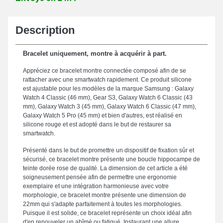
Description
Bracelet uniquement, montre à acquérir à part.
Appréciez ce bracelet montre connectée composé afin de se
rattacher avec une smartwatch rapidement. Ce produit silicone
est ajustable pour les modèles de la marque Samsung : Galaxy
Watch 4 Classic (46 mm), Gear S3, Galaxy Watch 6 Classic (43
mm), Galaxy Watch 3 (45 mm), Galaxy Watch 6 Classic (47 mm),
Galaxy Watch 5 Pro (45 mm) et bien d'autres, est réalisé en
silicone rouge et est adopté dans le but de restaurer sa
smartwatch.
Présenté dans le but de promettre un dispositif de fixation sûr et
sécurisé, ce bracelet montre présente une boucle hippocampe de
teinte dorée rose de qualité. La dimension de cet article a été
soigneusement pensée afin de permettre une ergonomie
exemplaire et une intégration harmonieuse avec votre
morphologie, ce bracelet montre présente une dimension de
22mm qui s'adapte parfaitement à toutes les morphologies.
Puisque il est solide, ce bracelet représente un choix idéal afin
d'en renouveler un abîmé ou fatigué. Instaurant une allure