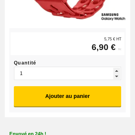
5,75 € HT
6,90 €
ttc
Quantité
Ajouter au panier
Envoyé en 24h !