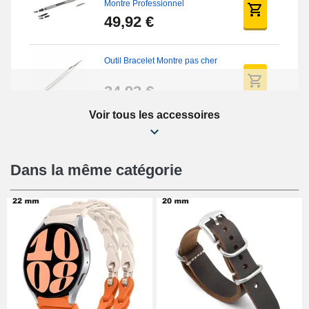
Montre Professionnel
49,92 €
Outil Bracelet Montre pas cher
34,92 €
Voir tous les accessoires
Kit Réparation Montre Débutant
16,90 €
Dans la même catégorie
Pied à Coulisse Numérique
9,90 €
Pince à Poinçonner (pince trou)
57,42 €