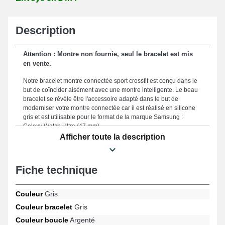
Description
Attention : Montre non fournie, seul le bracelet est mis
en vente.
Notre bracelet montre connectée sport crossfit est conçu dans le
but de coïncider aisément avec une montre intelligente. Le beau
bracelet se révèle être l'accessoire adapté dans le but de
moderniser votre montre connectée car il est réalisé en silicone
gris et est utilisable pour le format de la marque Samsung :
Galaxy Watch Ultra (47 mm).
Afficher toute la description
Le bracelet de montre 22mm est muni d'un fermoir bouton
pression d'aspect argenté haut de gamme qui sert afin d'assurer
un dispositif de fixation probant et simple. Ce produit est un
Fiche technique
compagnon parfait pour toutes les morphologies garantissant
une utilisation agréable et une tenue élégante à l'aide de sa taille
de 22 mm. Connu en raison de sa solidité, cet article constitue un
Couleur
Gris
compromis idéal dans le but de rénover un accessoire usagé ou
Couleur bracelet
Gris
endommagé, avec l'avantage d'offrir une résistance supérieure
pour votre smartwatch. La teinte grise prestigieuse de ce bracelet
Couleur boucle
Argenté
de montre connectée procure un design casual et futuriste de