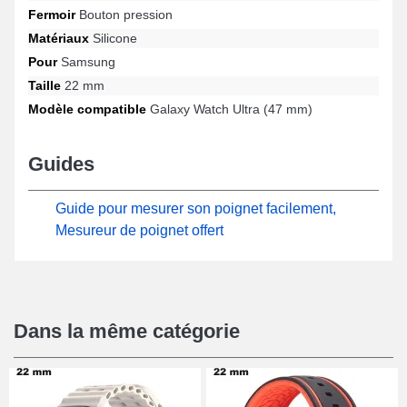
Fermoir
Bouton pression
votre garde-temps. Ce bracelet associe élégance et ergonomie
grâce à son fermoir bouton pression résistante, et son
Matériaux
Silicone
adaptabilité avec plusieurs designs comme : Galaxy Watch Ultra
Pour
Samsung
(47 mm) de la marque Samsung. Au moyen de son esthétisme, ce
bracelet en silicone Samsung se connecte harmonieusement au
Taille
22 mm
modèle particulier Galaxy Watch Ultra (47 mm) apportant un
Modèle compatible
Galaxy Watch Ultra (47 mm)
confort optimal.
Guides
Guide pour mesurer son poignet facilement,
Mesureur de poignet offert
Dans la même catégorie