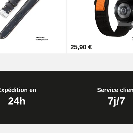
ètre 1,80 mm - 8 à 25 mm
25,90 €
Expédition en
Service clien
24h
7j/7