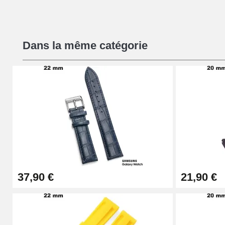
Kit Réparation Montre Débutant
Dans la même catégorie
16,90 €
Pied à Coulisse Numérique
9,90 €
Kit Horlogerie Débutant
26,90 €
37,90 €
21,90 €
Boîte Pompe Bracelet Montre - Diamètre 
14,08 €