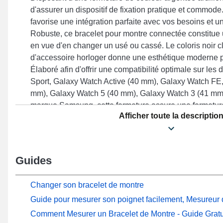
d'assurer un dispositif de fixation pratique et commode
favorise une intégration parfaite avec vos besoins et u
Robuste, ce bracelet pour montre connectée constitue 
en vue d'en changer un usé ou cassé. Le coloris noir c
d'accessoire horloger donne une esthétique moderne p
Élaboré afin d'offrir une compatibilité optimale sur l
Sport, Galaxy Watch Active (40 mm), Galaxy Watch FE
mm), Galaxy Watch 5 (40 mm), Galaxy Watch 3 (41 mm)
marque Samsung, cette fermeture assure une fermeture 
Afficher toute la descriptio
qualité et un style unique. Grâce à son adaptabilité, 
s'ajuste en toute harmonie à un large éventail de modè
Guides
Changer son bracelet de montre
Guide pour mesurer son poignet facilement, Mesureur d
Comment Mesurer un Bracelet de Montre - Guide Gratu