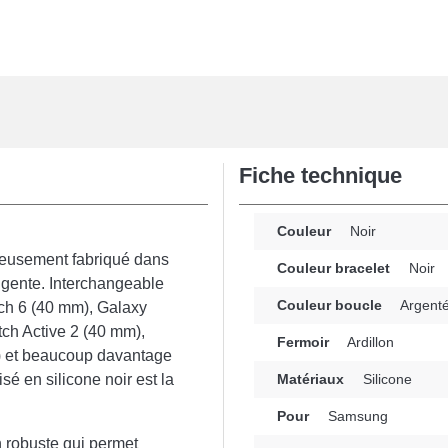
Fiche technique
Couleur
Noir
leusement fabriqué dans
Couleur bracelet
Noir
ligente. Interchangeable
Couleur boucle
Argent
ch 6 (40 mm), Galaxy
ch Active 2 (40 mm),
Fermoir
Ardillon
) et beaucoup davantage
isé en silicone noir est la
Matériaux
Silicone
Pour
Samsung
n robuste qui permet