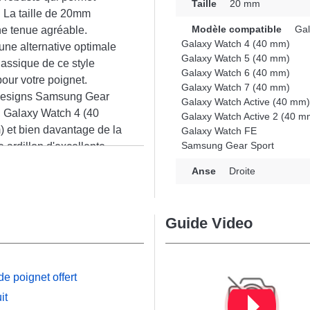
Taille
20 mm
. La taille de 20mm
Modèle compatible
Gal
ne tenue agréable.
Galaxy Watch 4 (40 mm)
une alternative optimale
Galaxy Watch 5 (40 mm)
lassique de ce style
Galaxy Watch 6 (40 mm)
our votre poignet.
Galaxy Watch 7 (40 mm)
es designs Samsung Gear
Galaxy Watch Active (40 mm)
, Galaxy Watch 4 (40
Galaxy Watch Active 2 (40 m
 et bien davantage de la
Galaxy Watch FE
Samsung Gear Sport
ardillon d'excellente
n
cet accessoire Samsung
Anse
Droite
les pour un usage varié.
Guide Video
e poignet offert
it