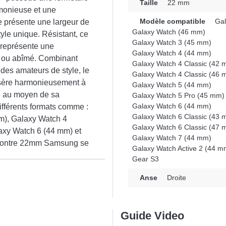
Taille
22 mm
rmonieuse et une
Modèle compatible
Gal
e présente une largeur de
Galaxy Watch (46 mm)
yle unique. Résistant, ce
Galaxy Watch 3 (45 mm)
 représente une
Galaxy Watch 4 (44 mm)
ux ou abîmé. Combinant
Galaxy Watch 4 Classic (42 
 des amateurs de style, le
Galaxy Watch 4 Classic (46 
insère harmonieusement à
Galaxy Watch 5 (44 mm)
ité au moyen de sa
Galaxy Watch 5 Pro (45 mm)
Galaxy Watch 6 (44 mm)
différents formats comme :
Galaxy Watch 6 Classic (43 
m), Galaxy Watch 4
Galaxy Watch 6 Classic (47 
axy Watch 6 (44 mm) et
Galaxy Watch 7 (44 mm)
 montre 22mm Samsung se
Galaxy Watch Active 2 (44 m
Gear S3
n
Anse
Droite
Guide Video