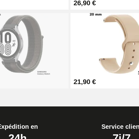
26,90 €
1,50 mm - 8 à 25 mm
ètre 1,80 mm - 8 à 25 mm
21,90 €
Expédition en
Service clien
24h
7j/7