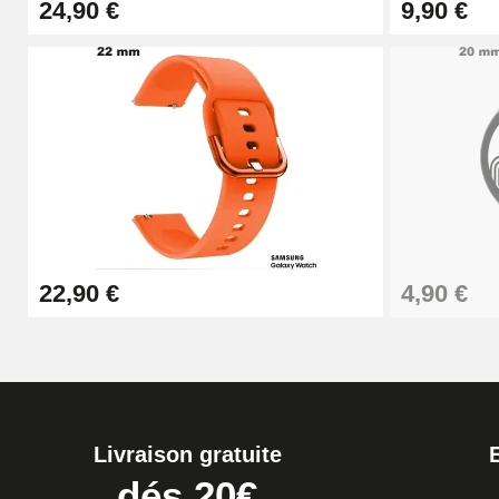
24,90 €
9,90 €
Boîte Pompe Bracelet Montre - Diamètre 
14,08 €
Boîte Pompe pour Bracelet Montre - Diam
19,90 €
Extracteur de Bracelet de Montre Facile
22,90 €
4,90 €
17,90 €
Livraison gratuite
dés 20€