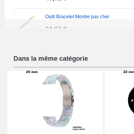
Outil Bracelet Montre pas cher
34,92 €
Kit Réparation Montre Débutant
Dans la même catégorie
16,90 €
Pied à Coulisse Numérique
9,90 €
Kit Horlogerie Débutant
26,90 €