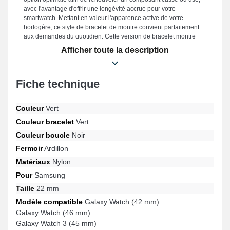
avec l'avantage d'offrir une longévité accrue pour votre
smartwatch. Mettant en valeur l'apparence active de votre
horlogère, ce style de bracelet de montre convient parfaitement
aux demandes du quotidien. Cette version de bracelet montre
connectée léger présente un fermoir ardillon de qualité et est
Afficher toute la description
conforme avec les modèles Galaxy Watch 3 (45 mm), Galaxy
Watch 5 Pro (45 mm), Galaxy Watch 4 (44 mm), Galaxy Watch 6
(44 mm), Galaxy Watch 6 Classic (43 mm), Galaxy Watch (46 mm)
Fiche technique
et bien plus de la marque Samsung. Grâce à sa conception
moderne, ce produit Samsung s'adapte sans effort avec divers
modèles disponibles de la marque Samsung, assurant un
Couleur
Vert
ajustement précis dans toutes les situations.
Couleur bracelet
Vert
Couleur boucle
Noir
Fermoir
Ardillon
Matériaux
Nylon
Pour
Samsung
Taille
22 mm
Modèle compatible
Galaxy Watch (42 mm)
Galaxy Watch (46 mm)
Galaxy Watch 3 (45 mm)