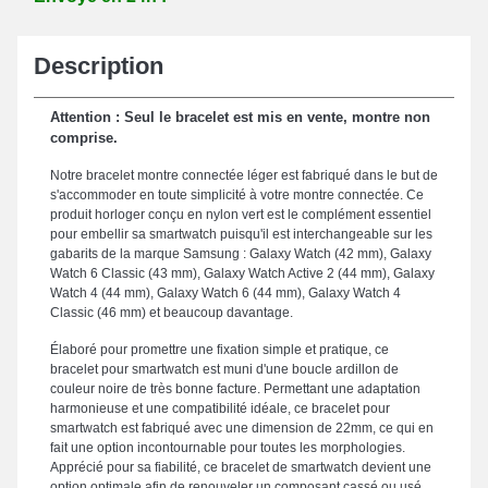
Description
Attention : Seul le bracelet est mis en vente, montre non
comprise.
Notre bracelet montre connectée léger est fabriqué dans le but de
s'accommoder en toute simplicité à votre montre connectée. Ce
produit horloger conçu en nylon vert est le complément essentiel
pour embellir sa smartwatch puisqu'il est interchangeable sur les
gabarits de la marque Samsung : Galaxy Watch (42 mm), Galaxy
Watch 6 Classic (43 mm), Galaxy Watch Active 2 (44 mm), Galaxy
Watch 4 (44 mm), Galaxy Watch 6 (44 mm), Galaxy Watch 4
Classic (46 mm) et beaucoup davantage.
Élaboré pour promettre une fixation simple et pratique, ce
bracelet pour smartwatch est muni d'une boucle ardillon de
couleur noire de très bonne facture. Permettant une adaptation
harmonieuse et une compatibilité idéale, ce bracelet pour
smartwatch est fabriqué avec une dimension de 22mm, ce qui en
fait une option incontournable pour toutes les morphologies.
Apprécié pour sa fiabilité, ce bracelet de smartwatch devient une
option optimale afin de renouveler un composant cassé ou usé,