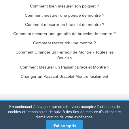
Comment bien mesurer son poignet ?
Comment mesurer une pompe de montre ?
Comment mesurer un bracelet de montre ?
Comment mesurer une goupille de bracelet de montre ?
Comment raccourcir une montre ?
Comment Changer un Fermoir de Montre - Toutes les
Boucles
Comment Mesurer un Passant Bracelet Montre ?
Changer un Passant Bracelet Montre facilement
Bracelet-de-montre.com
© 2026
Tous droits réservés
-
SIRET
:
En continuant à naviguer sur ce site, vous acceptez l'utilisation de
520 247 727 000 57 -
Plateforme Juridique : BP 20075 - 31121
cookies et technologies de suivi à des fins de mesure d'audience et
d'amélioration de votre expérience.
PORTET PDC - France Métropolitaine
-
Vente en ligne
uniquement
J'ai compris