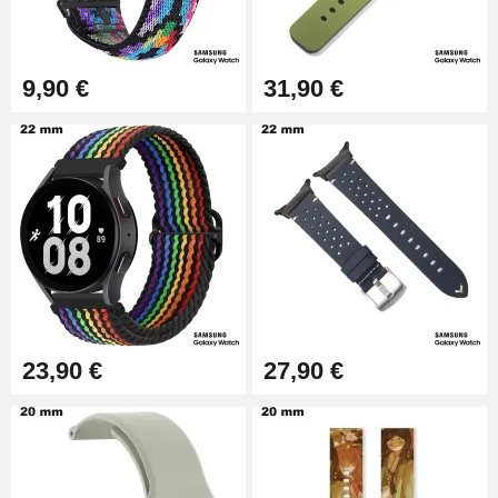
Kit Réparation Montre Débutant
16,90 €
9,90 €
31,90 €
Pied à Coulisse Numérique
9,90 €
Kit Horlogerie Débutant
26,90 €
23,90 €
27,90 €
Marteau Horloger pour Goupille
Bracelet de montre
3,90 €
Kit pour Réduire Bracelet