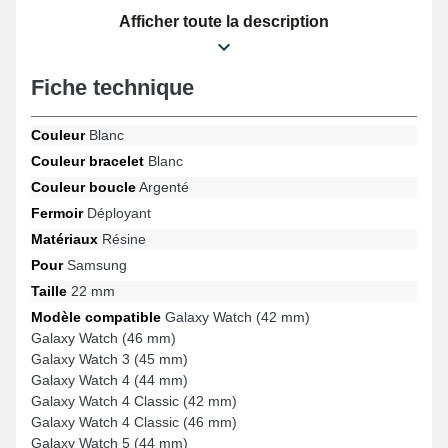
robuste et s'adapte parfaitement pour les références Galaxy
Afficher toute la description
Watch 4 Classic (42 mm), Galaxy Watch 5 (44 mm), Galaxy Watch
6 (44 mm), Galaxy Watch 6 Classic (43 mm), Gear S3, Galaxy
Watch 6 Classic (47 mm) par exemple de la marque Samsung.
Avec sa finition impeccable, cet article Samsung s'harmonise
Fiche technique
harmonieusement à une gamme variée de modèles assurant un
ajustement précis.
Couleur
Blanc
Couleur bracelet
Blanc
Couleur boucle
Argenté
Fermoir
Déployant
Matériaux
Résine
Pour
Samsung
Taille
22 mm
Modèle compatible
Galaxy Watch (42 mm)
Galaxy Watch (46 mm)
Galaxy Watch 3 (45 mm)
Galaxy Watch 4 (44 mm)
Galaxy Watch 4 Classic (42 mm)
Galaxy Watch 4 Classic (46 mm)
Galaxy Watch 5 (44 mm)