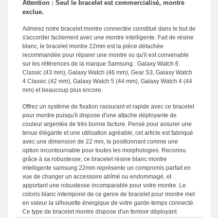
Attention : Seul le bracelet est commercialisé, montre
exclue.
Admirez notre bracelet montre connectée constitué dans le but de
s'accorder facilement avec une montre intelligente. Fait de résine
blanc, le bracelet montre 22mm est la pièce détachée
recommandée pour réparer une montre vu qu'il est convenable
sur les références de la marque Samsung : Galaxy Watch 6
Classic (43 mm), Galaxy Watch (46 mm), Gear S3, Galaxy Watch
4 Classic (42 mm), Galaxy Watch 5 (44 mm), Galaxy Watch 4 (44
mm) et beaucoup plus encore.
Offrez un système de fixation rassurant et rapide avec ce bracelet
pour montre puisqu'il dispose d'une attache déployante de
couleur argentée de très bonne facture. Pensé pour assurer une
tenue élégante et une utilisation agréable, cet article est fabriqué
avec une dimension de 22 mm, le positionnant comme une
option incontournable pour toutes les morphologies. Reconnu
grâce à sa robustesse, ce bracelet résine blanc montre
intelligente samsung 22mm représente un compromis parfait en
vue de changer un accessoire abîmé ou endommagé, et
apportant une robustesse incomparable pour votre montre. Le
coloris blanc intemporel de ce genre de bracelet pour montre met
en valeur la silhouette énergique de votre garde-temps connecté.
Ce type de bracelet montre dispose d'un fermoir déployant