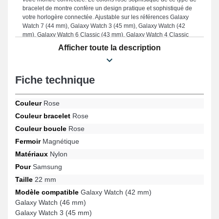
bracelet de montre confère un design pratique et sophistiqué de
votre horlogère connectée. Ajustable sur les références Galaxy
Watch 7 (44 mm), Galaxy Watch 3 (45 mm), Galaxy Watch (42
mm), Galaxy Watch 6 Classic (43 mm), Galaxy Watch 4 Classic
(42 mm), Galaxy Watch Active 2 (44 mm) par exemple de la
Afficher toute la description
marque Samsung, ce style de bracelet de montre sportif a une
boucle magnetique robuste. Pensé pour se marier idéalement sur
différentes options de la marque Samsung, cet article horloger
Fiche technique
combine qualité de fabrication et praticité afin d'assurer une
expérience utilisateur supérieure.
Couleur
Rose
Couleur bracelet
Rose
Couleur boucle
Rose
Fermoir
Magnétique
Matériaux
Nylon
Pour
Samsung
Taille
22 mm
Modèle compatible
Galaxy Watch (42 mm)
Galaxy Watch (46 mm)
Galaxy Watch 3 (45 mm)