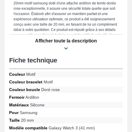
20mm motif samsung doté d'une attache ardillon de teinte dorée
rose exceptionnelle, il assure une sécurité totale quelle que soit
l'occasion. Élaboré afin d'assurer un maintien parfait et une
expérience utilisateur optimale, ce produit a été soigneusement
conçu avec une taille de 20 mm, en faisant de lui un complément
idéal à votre quotidien. Ce produit est réputé grâce à ses détails
remarquables, en faisant de lui une solution idéale adaptée à se
marier harmonieusement à votre garde-robe, avec l'assurance
Afficher toute la description
d'un usage agréable en toute circonstance. La teinte motife
délicate du bracelet montre met en valeur la touche raffiné de
votre garde-temps. Ce modèle se démarque grâce à une attache
Fiche technique
ardillon robuste, et sa polyvalence pour les modèles Galaxy
Watch 7 (40 mm), Galaxy Watch 4 (40 mm), Galaxy Watch Active
(40 mm), Galaxy Watch Active 2 (40 mm), Galaxy Watch FE,
Couleur
Motif
Galaxy Watch 6 (40 mm) et beaucoup plus encore de la marque
Couleur bracelet
Motif
Samsung. Grâce à son style contemporain, cet accessoire
Samsung se raccorde sans effort à un large éventail de modèles
Couleur boucle
Doré rose
pour un usage polyvalent.
Fermoir
Ardillon
Matériaux
Silicone
Pour
Samsung
Taille
20 mm
Modèle compatible
Galaxy Watch 3 (41 mm)