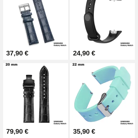
25 mm
19,90 €
Extracteur de Bracelet de
Montre Facile
17,90 €
37,90 €
24,90 €
79,90 €
35,90 €