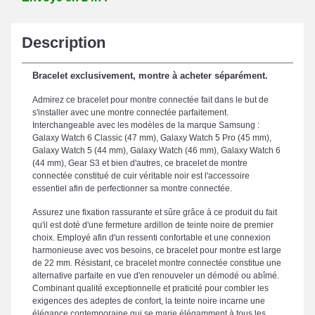
Description
Bracelet exclusivement, montre à acheter séparément.
Admirez ce bracelet pour montre connectée fait dans le but de
s'installer avec une montre connectée parfaitement.
Interchangeable avec les modèles de la marque Samsung :
Galaxy Watch 6 Classic (47 mm), Galaxy Watch 5 Pro (45 mm),
Galaxy Watch 5 (44 mm), Galaxy Watch (46 mm), Galaxy Watch 6
(44 mm), Gear S3 et bien d'autres, ce bracelet de montre
connectée constitué de cuir véritable noir est l'accessoire
essentiel afin de perfectionner sa montre connectée.
Assurez une fixation rassurante et sûre grâce à ce produit du fait
qu'il est doté d'une fermeture ardillon de teinte noire de premier
choix. Employé afin d'un ressenti confortable et une connexion
harmonieuse avec vos besoins, ce bracelet pour montre est large
de 22 mm. Résistant, ce bracelet montre connectée constitue une
alternative parfaite en vue d'en renouveler un démodé ou abîmé.
Combinant qualité exceptionnelle et praticité pour combler les
exigences des adeptes de confort, la teinte noire incarne une
élégance contemporaine qui se marie élégamment à tous les