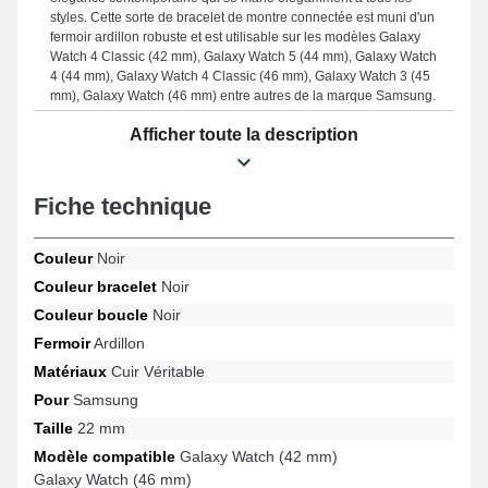
styles. Cette sorte de bracelet de montre connectée est muni d'un
fermoir ardillon robuste et est utilisable sur les modèles Galaxy
Watch 4 Classic (42 mm), Galaxy Watch 5 (44 mm), Galaxy Watch
4 (44 mm), Galaxy Watch 4 Classic (46 mm), Galaxy Watch 3 (45
mm), Galaxy Watch (46 mm) entre autres de la marque Samsung.
Avec sa finition impeccable, ce bracelet Samsung se marie
Afficher toute la description
parfaitement à une variété de modèles populaires assurant un
ajustement précis.
Fiche technique
Couleur
Noir
Couleur bracelet
Noir
Couleur boucle
Noir
Fermoir
Ardillon
Matériaux
Cuir Véritable
Pour
Samsung
Taille
22 mm
Modèle compatible
Galaxy Watch (42 mm)
Galaxy Watch (46 mm)