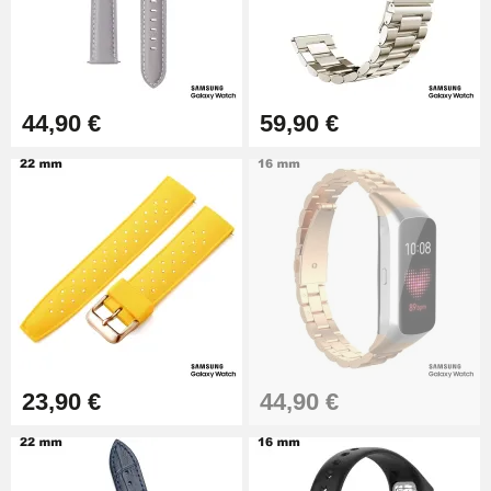
Pince à Poinçonner (pince trou)
57,42 €
Pince Trou pour Bracelet de
44,90 €
59,90 €
Montre
10,90 €
Kit Horlogerie Débutant
26,90 €
Boîte Pompe Bracelet Montre -
Diamètre 1,50 mm - 8 à 25 mm
14,08 €
23,90 €
44,90 €
Boîte Pompe pour Bracelet
Montre - Diamètre 1,80 mm - 8 à