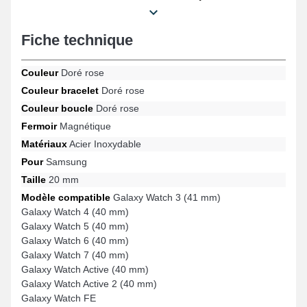
attentes des adeptes de confort, la couleur dorée rose évoque
une allure sophistiquée et cela s'implémente aisément à toutes
Fiche technique
les tenues. Ce type de bracelet de montre connectée luxe inclut
un fermoir magnétique de qualité supérieure et est conforme sur
les références Galaxy Watch Active 2 (40 mm), Galaxy Watch 5
Couleur
Doré rose
(40 mm), Galaxy Watch Active (40 mm), Samsung Gear Sport,
Galaxy Watch 4 (40 mm), Galaxy Watch 6 (40 mm) et beaucoup
Couleur bracelet
Doré rose
plus de la marque Samsung. Au moyen de sa compatibilité
Couleur boucle
Doré rose
étendue, ce bracelet pour montre Samsung se lie parfaitement à
des références spécifiques de la marque.
Fermoir
Magnétique
Matériaux
Acier Inoxydable
Pour
Samsung
Taille
20 mm
Modèle compatible
Galaxy Watch 3 (41 mm)
Galaxy Watch 4 (40 mm)
Galaxy Watch 5 (40 mm)
Galaxy Watch 6 (40 mm)
Galaxy Watch 7 (40 mm)
Galaxy Watch Active (40 mm)
Galaxy Watch Active 2 (40 mm)
Galaxy Watch FE