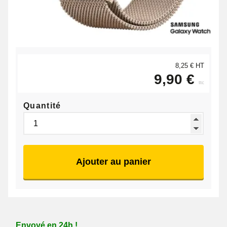
8,25 € HT
9,90 €
ttc
Quantité
Ajouter au panier
Envoyé en 24h !