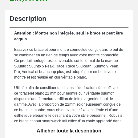
Description
Attention : Montre non intégrée, seul le bracelet peut être
acquis.
Essayez ce bracelet pour montre connectée conçu dans le but de
se combiner en un rien de temps avec votre montre connectée.
Ce produit horloger est convenable sur le format de la marque
Suunto : Suunto 5 Peak, Race, Race S, Ocean, Suunto 9 Peak
Pro, Vertical et beaucoup plus, est adopté pour embellir votre
montre et est réalisé en cuir véritable blanc.
Utilisée afin de constituer un dispositif de fixation sûr et efficace,
ce "bracelet blanc 22 mm pour montre cuir véritable suunto"
dispose d'une fermeture ardillon de teinte argentée haut de
gamme. Avec la proportion de 22mm soigneusement conçue de
ce bracelet montre, vous obtenez d'une fixation idéale et d'une
esthétique élégante le destinant à votre style personnel. Robuste,
ce bracelet pour smartwatch fait office d'un choix approprié dans
le but d'en remplacer un brisé ou endommagé. Renforçant une
Afficher toute la description
allure minimaliste et énergique de votre garde-temps connecté,
ce genre de bracelet de montre répond idéalement aux