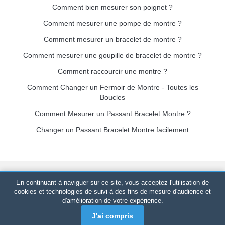
Comment bien mesurer son poignet ?
Comment mesurer une pompe de montre ?
Comment mesurer un bracelet de montre ?
Comment mesurer une goupille de bracelet de montre ?
Comment raccourcir une montre ?
Comment Changer un Fermoir de Montre - Toutes les
Boucles
Comment Mesurer un Passant Bracelet Montre ?
Changer un Passant Bracelet Montre facilement
Bracelet-de-montre.com
© 2026
Tous droits réservés
-
SIRET
:
En continuant à naviguer sur ce site, vous acceptez l'utilisation de
520 247 727 000 57 -
Plateforme Juridique : BP 20075 - 31121
cookies et technologies de suivi à des fins de mesure d'audience et
d'amélioration de votre expérience.
PORTET PDC - France Métropolitaine
-
Vente en ligne
uniquement
J'ai compris