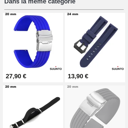
Dans la même catégorie
Pied à Coulisse Numérique
9,90 €
Pince à Poinçonner (pince trou)
57,42 €
Pince Trou pour Bracelet de
27,90 €
13,90 €
Montre
10,90 €
Kit Horlogerie Débutant
26,90 €