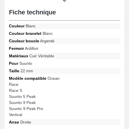
spécifications des amateurs de mode. Comprenant une fermeture
ardillon robuste, cette sorte de bracelet montre est conforme avec
Fiche technique
les gabarits Vertical, Suunto 9 Peak, Suunto 5 Peak, Suunto 9
Peak Pro, Ocean, Race et bien plus encore de la marque Suunto.
Couleur
Blanc
Associant qualité de fabrication et robustesse, ce produit Suunto
propose une connexion harmonieuse avec plusieurs références
Couleur bracelet
Blanc
de manière harmonieuse tout en assurant une esthétique
Couleur boucle
Argenté
irréprochable.
Fermoir
Ardillon
Matériaux
Cuir Véritable
Pour
Suunto
Taille
22 mm
Modèle compatible
Ocean
Race
Race S
Suunto 5 Peak
Suunto 9 Peak
Suunto 9 Peak Pro
Vertical
Anse
Droite