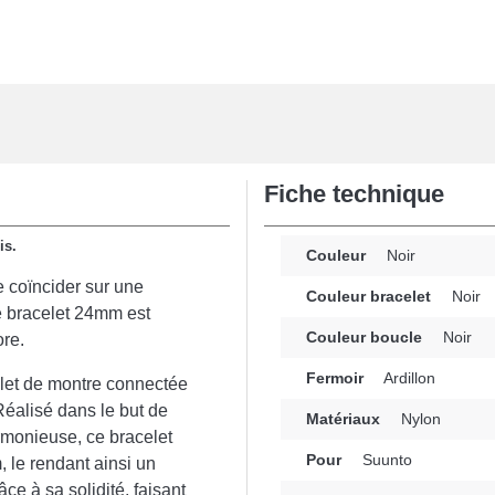
Fiche technique
is.
Couleur
Noir
e coïncider sur une
Couleur bracelet
Noir
e bracelet 24mm est
Couleur boucle
Noir
ore.
Fermoir
Ardillon
elet de montre connectée
 Réalisé dans le but de
Matériaux
Nylon
rmonieuse, ce bracelet
Pour
Suunto
 le rendant ainsi un
âce à sa solidité, faisant