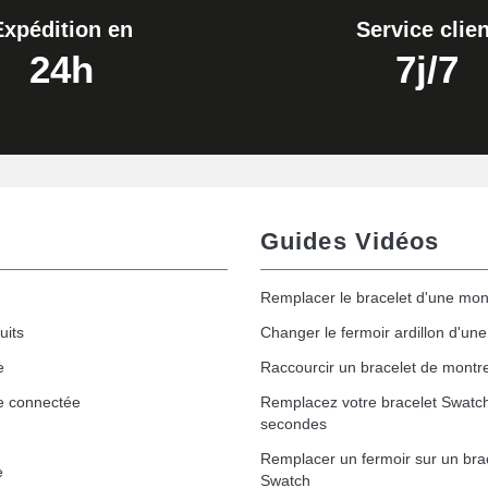
Expédition en
Service clien
24h
7j/7
Guides Vidéos
Remplacer le bracelet d'une mon
uits
Changer le fermoir ardillon d'un
e
Raccourcir un bracelet de montr
e connectée
Remplacez votre bracelet Swatc
secondes
Remplacer un fermoir sur un bra
e
Swatch