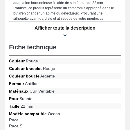
adaptation harmonieuse à l'aide de son format de 22 mm.
Robuste, ce produit représente un compromis approprié dans le
but d'en changer un abîmé ou défectueux. Procurant une
silhouette avant-gardiste et athlétique de votre montre, ce
bracelet de montre s'adapte parfaitement aux désirs des
Afficher toute la description
collectionneurs. Ce modèle fusionne raffinement et utilité grâce à
sa boucle ardillon de fabrication soignée, et son adaptabilité avec
de nombreux modèles comme : Race, Suunto 9 Peak Pro, Suunto
5 Peak, Suunto 9 Peak, Vertical, Ocean et beaucoup d'autres
Fiche technique
encore de la marque Suunto. Grâce à sa compatibilité étendue,
ce bracelet pour montre Suunto s'harmonise intégralement à
diverses références de la marque.
Couleur
Rouge
Couleur bracelet
Rouge
Couleur boucle
Argenté
Fermoir
Ardillon
Matériaux
Cuir Véritable
Pour
Suunto
Taille
22 mm
Modèle compatible
Ocean
Race
Race S