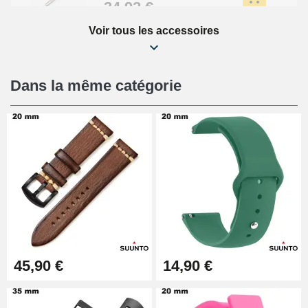
34,92 €
Voir tous les accessoires
Kit Réparation Montre Débutant
16,90 €
Dans la même catégorie
Pied à Coulisse Numérique
9,90 €
Pince à Poinçonner (pince trou)
57,42 €
Pince Trou pour Bracelet de
45,90 €
14,90 €
Montre
10,90 €