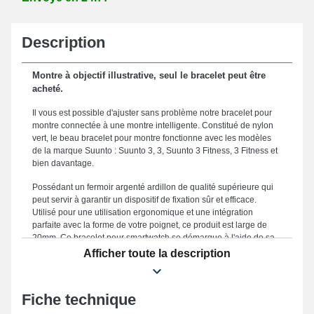
Description
Montre à objectif illustrative, seul le bracelet peut être
acheté.
Il vous est possible d'ajuster sans problème notre bracelet pour
montre connectée à une montre intelligente. Constitué de nylon
vert, le beau bracelet pour montre fonctionne avec les modèles
de la marque Suunto : Suunto 3, 3, Suunto 3 Fitness, 3 Fitness et
bien davantage.
Possédant un fermoir argenté ardillon de qualité supérieure qui
peut servir à garantir un dispositif de fixation sûr et efficace.
Utilisé pour une utilisation ergonomique et une intégration
parfaite avec la forme de votre poignet, ce produit est large de
20mm. Ce bracelet pour smartwatch se démarque à l'aide de sa
fabrication méticuleuse, en faisant de lui une option
Afficher toute la description
irremplaçable conçue pour se conformer harmonieusement à
votre look quotidien, tout en offrant un confort supérieur dans
votre quotidien. Renforçant le style avant-gardiste de votre garde-
Fiche technique
temps, ce bracelet de montre convient parfaitement aux
standards des utilisateurs occasionnels. Comprenant un fermoir