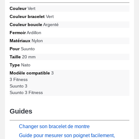
ardillon résistant, ce format de bracelet montre est compatible sur
Couleur
Vert
les références 3 Fitness, Suunto 3 Fitness, Suunto 3, 3 et bien
Couleur bracelet
Vert
plus de la marque Suunto. Cet article de réparation montre nylon
Suunto s'ajuste parfaitement à une variété de références de la
Couleur boucle
Argenté
marque.
Fermoir
Ardillon
Matériaux
Nylon
Pour
Suunto
Taille
20 mm
Type
Nato
Modèle compatible
3
3 Fitness
Suunto 3
Suunto 3 Fitness
Guides
Changer son bracelet de montre
Guide pour mesurer son poignet facilement,