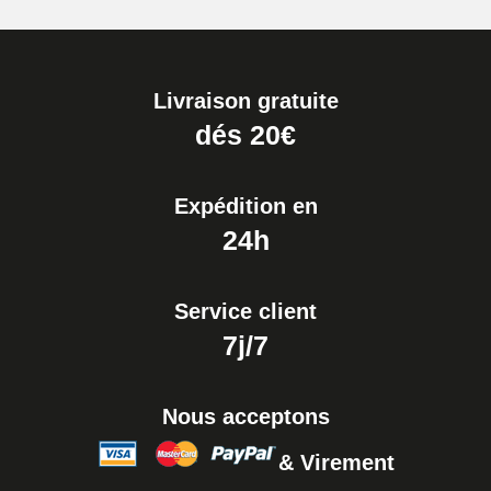
Boîte Pompe pour Bracelet
Montre - Diamètre 1,80 mm - 8 à
25 mm
19,90 €
Livraison gratuite
Extracteur de Bracelet de
dés 20€
Montre Facile
17,90 €
Expédition en
24h
Service client
7j/7
Nous acceptons
& Virement