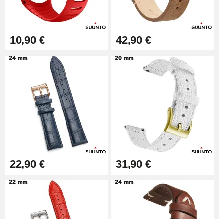
49,92 €
Outil Bracelet Montre pas cher
10,90 €
42,90 €
34,92 €
Kit pour Raccourcir Bracelet
Montre
7,90 €
Kit Réparation Montre Débutant
16,90 €
22,90 €
31,90 €
Pied à Coulisse Numérique
9,90 €