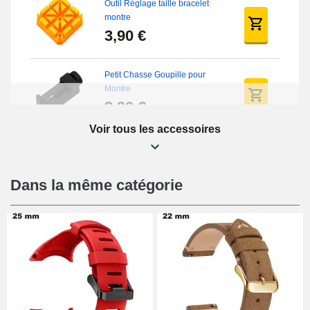
Outil Réglage taille bracelet
montre
3,90 €
Petit Chasse Goupille pour
Montre
3,90 €
Voir tous les accessoires
Chasses Goupille Long Montre
0.7/0.8/0.9/1.0mm
19,08 €
Dans la même catégorie
Chasse-Goupille Montre
4,90 €
Outil Changement Bracelet
Montre Professionnel