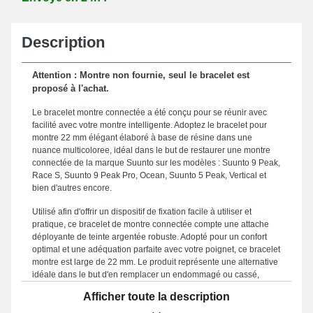
Description
Attention : Montre non fournie, seul le bracelet est
proposé à l'achat.
Le bracelet montre connectée a été conçu pour se réunir avec
facilité avec votre montre intelligente. Adoptez le bracelet pour
montre 22 mm élégant élaboré à base de résine dans une
nuance multicoloree, idéal dans le but de restaurer une montre
connectée de la marque Suunto sur les modèles : Suunto 9 Peak,
Race S, Suunto 9 Peak Pro, Ocean, Suunto 5 Peak, Vertical et
bien d'autres encore.
Utilisé afin d'offrir un dispositif de fixation facile à utiliser et
pratique, ce bracelet de montre connectée compte une attache
déployante de teinte argentée robuste. Adopté pour un confort
optimal et une adéquation parfaite avec votre poignet, ce bracelet
montre est large de 22 mm. Le produit représente une alternative
idéale dans le but d'en remplacer un endommagé ou cassé,
puisqu'il est résistant. Le coloris multicolore inspire un style
Afficher toute la description
attrayant qui complète harmonieusement votre garde-robe,
associant esthétique soignée et fonctionnalité avancée pour