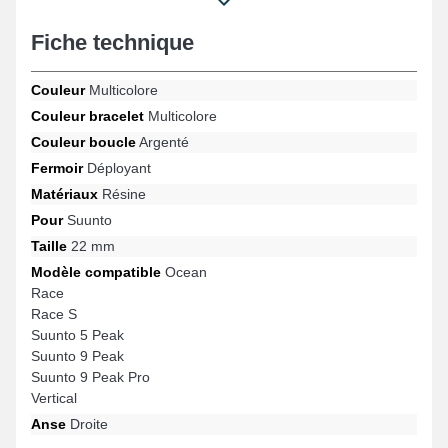
combler les exigences des passionnés de mode. Élaboré afin de
s'harmoniser idéalement avec les modèles Vertical, Suunto 9
Fiche technique
Peak Pro, Suunto 9 Peak, Race S, Race, Ocean et bien plus de la
marque Suunto, ce bracelet offre un fermoir déployant haut de
Couleur
Multicolore
gamme et un maintien sûr. Par le biais de sa conception
moderne, cet article Suunto s'adapte avec précision pour une
Couleur bracelet
Multicolore
large gamme de modèles de la marque Suunto, proposant un
Couleur boucle
Argenté
ajustement précis au quotidien.
Fermoir
Déployant
Matériaux
Résine
Pour
Suunto
Taille
22 mm
Modèle compatible
Ocean
Race
Race S
Suunto 5 Peak
Suunto 9 Peak
Suunto 9 Peak Pro
Vertical
Anse
Droite