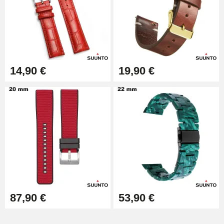
Kit Horlogerie Débutant
26,90 €
14,90 €
19,90 €
Marteau Horloger pour Goupille
Bracelet de montre
3,90 €
Kit pour Réduire Bracelet
Montre Métal
13,90 €
Boîte Pompe Bracelet Montre -
Diamètre 1,50 mm - 8 à 25 mm
14,08 €
87,90 €
53,90 €