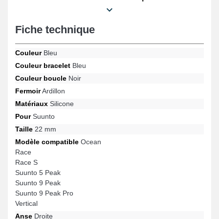
bleu intemporel du bracelet pour montre confère un visuel unique
pour votre montre. Une fermeture ardillon est placée avec cette
version de bracelet de montre et est adapté avec les modèles
Fiche technique
Suunto 5 Peak, Race, Race S, Suunto 9 Peak Pro, Suunto 9
Peak, Ocean et beaucoup plus encore de la marque Suunto.
Couleur
Bleu
Avec l'aide de sa fabrication minutieuse, ce bracelet pour montre
Suunto s'intègre en toute harmonie à une variété de références
Couleur bracelet
Bleu
populaires pour un usage polyvalent.
Couleur boucle
Noir
Fermoir
Ardillon
Matériaux
Silicone
Pour
Suunto
Taille
22 mm
Modèle compatible
Ocean
Race
Race S
Suunto 5 Peak
Suunto 9 Peak
Suunto 9 Peak Pro
Vertical
Anse
Droite