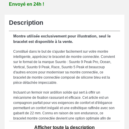
Envoyé en 24h !
Description
Montre utilisée exclusivement pour illustration, seul le
bracelet est disponible à la vente.
Constitué dans le but de s'ajuster facilement sur votre montre
intelligente, appréciez le bracelet de montre connectée. Convient
sur le format de la marque Suunto : Suunto 9 Peak Pro, Ocean,
Vertical, Suunto 9 Peak, Race, Suunto 5 Peak et beaucoup
d'autres encore pour moderniser sa montre connectée, ce
bracelet de montre connectée composé de silicone bleu est la
pièce détachée impeccable.
Incluant un fermoir noir ardillon solide qui sert à offrir un
mécanisme de fixation rassurant et efficace. Cet article est un
compagnon parfait pour vos exigences de confort et d'élégance
permettant un confort inégalé et une esthétique raffinée avec son
gabarit de 22 mm. Connu en raison de son endurance, ce
bracelet montre connectée devient une option optimale afin de
renouveler un composant endommagé ou fatigué, en
Afficher toute la description
garantissant une longévité accrue pour votre bracelet. Le coloris