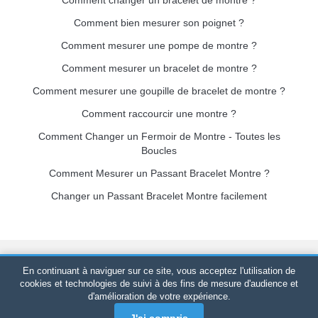
Comment changer un bracelet de montre ?
Comment bien mesurer son poignet ?
Comment mesurer une pompe de montre ?
Comment mesurer un bracelet de montre ?
Comment mesurer une goupille de bracelet de montre ?
Comment raccourcir une montre ?
Comment Changer un Fermoir de Montre - Toutes les
Boucles
Comment Mesurer un Passant Bracelet Montre ?
Changer un Passant Bracelet Montre facilement
Bracelet-de-montre.com
© 2026
Tous droits réservés
-
SIRET
:
En continuant à naviguer sur ce site, vous acceptez l'utilisation de
520 247 727 000 57 -
Plateforme Juridique : BP 20075 - 31121
cookies et technologies de suivi à des fins de mesure d'audience et
d'amélioration de votre expérience.
PORTET PDC - France Métropolitaine
-
Vente en ligne
uniquement