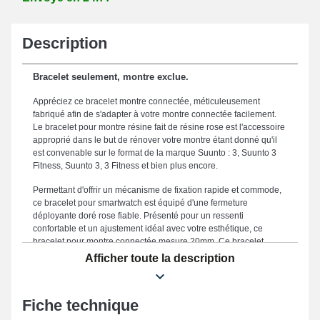
Description
Bracelet seulement, montre exclue.
Appréciez ce bracelet montre connectée, méticuleusement
fabriqué afin de s'adapter à votre montre connectée facilement.
Le bracelet pour montre résine fait de résine rose est l'accessoire
approprié dans le but de rénover votre montre étant donné qu'il
est convenable sur le format de la marque Suunto : 3, Suunto 3
Fitness, Suunto 3, 3 Fitness et bien plus encore.
Permettant d'offrir un mécanisme de fixation rapide et commode,
ce bracelet pour smartwatch est équipé d'une fermeture
déployante doré rose fiable. Présenté pour un ressenti
confortable et un ajustement idéal avec votre esthétique, ce
bracelet pour montre connectée mesure 20mm. Ce bracelet
montre connectée est apprécié grâce à sa fabrication
Afficher toute la description
méticuleuse, qui en fait un choix idéal adapté à s'harmoniser
idéalement à votre look quotidien, tout en offrant un usage
agréable dans toutes les situations. Mêlant qualité exceptionnelle
Fiche technique
et polyvalence dans le but de répondre aux attentes des
amateurs de style, la teinte rose rappelle une modernité chic qui