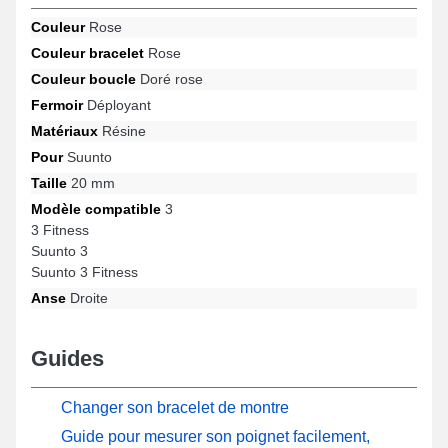
épouse parfaitement les contours à vos besoins quotidiens. Ce
Couleur
Rose
modèle de bracelet pour montre connectée dispose d'une
Couleur bracelet
Rose
fermeture déployante fiable et est ajustable avec le format de
Suunto 3 Fitness, 3 Fitness, 3, Suunto 3 et beaucoup d'autres de
Couleur boucle
Doré rose
la marque Suunto. Par le biais de sa fabrication précise, cet
Fermoir
Déployant
article Suunto se combine idéalement à une multitude de
références de la marque Suunto, garantissant un style raffiné
Matériaux
Résine
pour un usage quotidien.
Pour
Suunto
Taille
20 mm
Modèle compatible
3
3 Fitness
Suunto 3
Suunto 3 Fitness
Anse
Droite
Guides
Changer son bracelet de montre
Guide pour mesurer son poignet facilement,