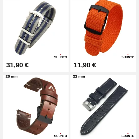
Kit pour Raccourcir Bracelet
Montre
7,90 €
Kit Réparation Montre Débutant
16,90 €
31,90 €
11,90 €
Pied à Coulisse Numérique
9,90 €
Kit Horlogerie Débutant
26,90 €