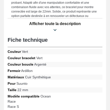
probant. Adapté afin d'une manipulation confortable et une
combinaison fluide avec vos attentes, ce bracelet pour montre
connectée est large de 22mm. Solide, ce produit représente une
option parfaite destinée à en renouveler un défectueux ou
endommagé. Accentuant un charme actif et épuré de votre
Afficher toute la description
horlogère, ce bracelet de montre correspond parfaitement aux
spécifications des passionnés d'horlogerie. Ce produit se
démarque par un fermoir ardillon exceptionnel, et son
adaptabilité pour les références Ocean, Suunto 9 Peak, Suunto 5
Fiche technique
Peak, Vertical, Race, Race S et bien plus de la marque Suunto.
Ce produit horloger cuir synthétique Suunto correspond
Couleur
Vert
précisément à différents modèles de la marque.
Couleur bracelet
Vert
Couleur boucle
Argenté
Fermoir
Ardillon
Matériaux
Cuir Synthétique
Pour
Suunto
Taille
22 mm
Modèle compatible
Ocean
Race
Race S