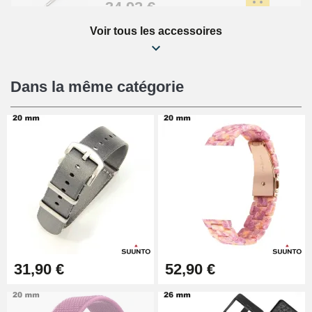
34,92 €
Voir tous les accessoires
Kit Réparation Montre Débutant
16,90 €
Dans la même catégorie
Pied à Coulisse Numérique
9,90 €
Pince à Poinçonner (pince trou)
57,42 €
Pince Trou pour Bracelet de
31,90 €
52,90 €
Montre
10,90 €