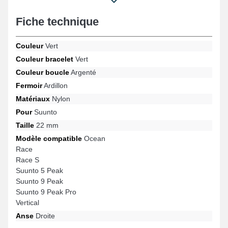
modèles Ocean, Race, Vertical, Race S, Suunto 9 Peak, Suunto 5
Peak et bien d'autres de la marque Suunto, cette attache offre
Fiche technique
une fermeture ardillon résistante et un style unique. Au moyen de
sa conception astucieuse, ce bracelet pour montre Suunto
s'ajuste en toute harmonie à une variété de références populaires
Couleur
Vert
pour un usage polyvalent.
Couleur bracelet
Vert
Couleur boucle
Argenté
Fermoir
Ardillon
Matériaux
Nylon
Pour
Suunto
Taille
22 mm
Modèle compatible
Ocean
Race
Race S
Suunto 5 Peak
Suunto 9 Peak
Suunto 9 Peak Pro
Vertical
Anse
Droite