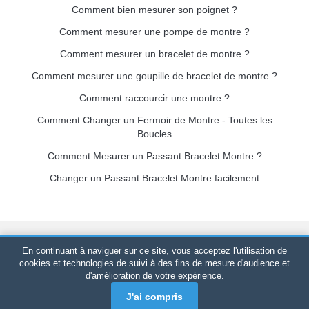
Comment bien mesurer son poignet ?
Comment mesurer une pompe de montre ?
Comment mesurer un bracelet de montre ?
Comment mesurer une goupille de bracelet de montre ?
Comment raccourcir une montre ?
Comment Changer un Fermoir de Montre - Toutes les
Boucles
Comment Mesurer un Passant Bracelet Montre ?
Changer un Passant Bracelet Montre facilement
Bracelet-de-montre.com
© 2026
Tous droits réservés
-
SIRET
:
En continuant à naviguer sur ce site, vous acceptez l'utilisation de
520 247 727 000 57 -
Plateforme Juridique : BP 20075 - 31121
cookies et technologies de suivi à des fins de mesure d'audience et
d'amélioration de votre expérience.
PORTET PDC - France Métropolitaine
-
Vente en ligne
uniquement
J'ai compris