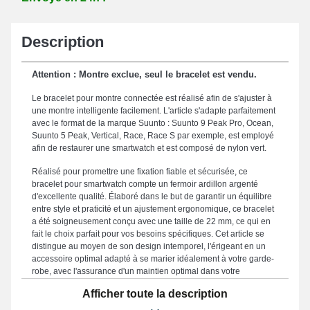
Description
Attention : Montre exclue, seul le bracelet est vendu.
Le bracelet pour montre connectée est réalisé afin de s'ajuster à
une montre intelligente facilement. L'article s'adapte parfaitement
avec le format de la marque Suunto : Suunto 9 Peak Pro, Ocean,
Suunto 5 Peak, Vertical, Race, Race S par exemple, est employé
afin de restaurer une smartwatch et est composé de nylon vert.
Réalisé pour promettre une fixation fiable et sécurisée, ce
bracelet pour smartwatch compte un fermoir ardillon argenté
d'excellente qualité. Élaboré dans le but de garantir un équilibre
entre style et praticité et un ajustement ergonomique, ce bracelet
a été soigneusement conçu avec une taille de 22 mm, ce qui en
fait le choix parfait pour vos besoins spécifiques. Cet article se
distingue au moyen de son design intemporel, l'érigeant en un
accessoire optimal adapté à se marier idéalement à votre garde-
robe, avec l'assurance d'un maintien optimal dans votre
quotidien. Créant une prestance active et avant-gardiste de votre
Afficher toute la description
montre, ce bracelet montre correspond parfaitement aux désirs
des professionnels. Pensé pour s'adapter parfaitement avec les