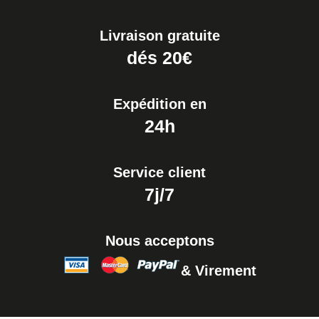
19,90 €
Livraison gratuite
Extracteur de Bracelet de
dés 20€
Montre Facile
17,90 €
Expédition en
24h
Service client
7j/7
Nous acceptons
& Virement