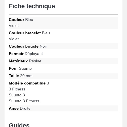
Fiche technique
montre. La teinte bleue et violete sobre de ce type de bracelet
pour montre accentue l'aspect futuriste de votre garde-temps
connecté. Ajustable sur les références Suunto 3 Fitness, Suunto
Couleur
Bleu
3, 3, 3 Fitness et bien plus encore de la marque Suunto, ce style
Violet
de bracelet montre présente une boucle déployante de
fabrication soignée. Avec sa connexion universelle, ce bracelet
Couleur bracelet
Bleu
de montre Suunto correspond complètement à diverses
Violet
références de la marque.
Couleur boucle
Noir
Fermoir
Déployant
Matériaux
Résine
Pour
Suunto
Taille
20 mm
Modèle compatible
3
3 Fitness
Suunto 3
Suunto 3 Fitness
Anse
Droite
Guides