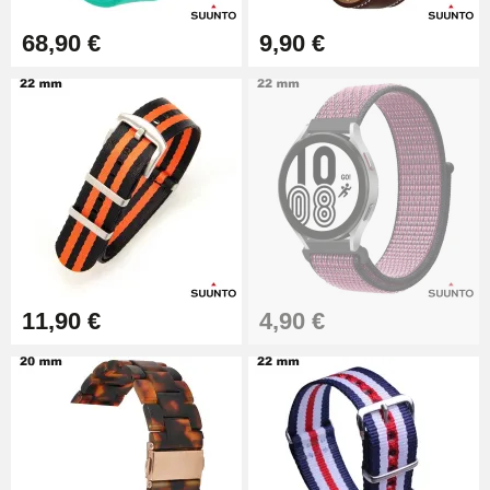
Outil Bracelet Montre pas cher
68,90 €
9,90 €
34,92 €
Kit pour Raccourcir Bracelet
Montre
7,90 €
Kit Réparation Montre Débutant
16,90 €
11,90 €
4,90 €
Pied à Coulisse Numérique
9,90 €
Kit Horlogerie Débutant