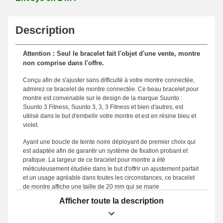
Description
Attention : Seul le bracelet fait l'objet d'une vente, montre
non comprise dans l'offre.
Conçu afin de s'ajuster sans difficulté à votre montre connectée,
admirez ce bracelet de montre connectée. Ce beau bracelet pour
montre est convenable sur le design de la marque Suunto :
Suunto 3 Fitness, Suunto 3, 3, 3 Fitness et bien d'autres, est
utilisé dans le but d'embellir votre montre et est en résine bleu et
violet.
Ayant une boucle de teinte noire déployant de premier choix qui
est adaptée afin de garantir un système de fixation probant et
pratique. La largeur de ce bracelet pour montre a été
méticuleusement étudiée dans le but d'offrir un ajustement parfait
et un usage agréable dans toutes les circonstances, ce bracelet
de montre affiche une taille de 20 mm qui se marie
harmonieusement à toutes les morphologies. Cet article est
Afficher toute la description
apprécié par ses détails remarquables, qui en fait un accessoire
idéal adapté à se conformer idéalement à vos attentes
esthétiques et en garantissant un usage agréable pour votre