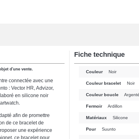
Fiche technique
objet d'une vente.
Couleur
Noir
montre connectée avec une
Couleur bracelet
Noir
nto : Vector HR, Advizor,
Couleur boucle
Argent
laboré en silicone noir
martwatch.
Fermoir
Ardillon
dapté afin de promettre
Matériaux
Silicone
on de ce bracelet de
Pour
Suunto
proposer une expérience
oignet, ce bracelet pour