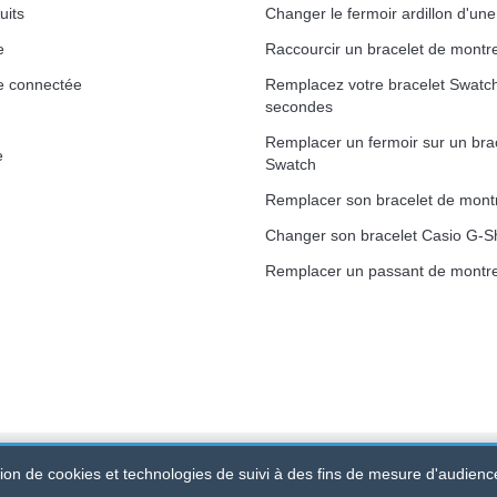
uits
Changer le fermoir ardillon d'un
e
Raccourcir un bracelet de montr
e connectée
Remplacez votre bracelet Swatc
secondes
Remplacer un fermoir sur un bra
e
Swatch
Remplacer son bracelet de mont
Changer son bracelet Casio G-S
Remplacer un passant de montre
ation de cookies et technologies de suivi à des fins de mesure d'audienc
 520 247 727 000 57 -
Plateforme Juridique : BP 20075 - 31121 PO