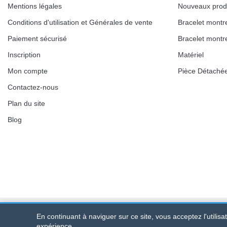
Mentions légales
Nouveaux prod
Conditions d'utilisation et Générales de vente
Bracelet montr
Paiement sécurisé
Bracelet montr
Inscription
Matériel
Mon compte
Pièce Détaché
Contactez-nous
Plan du site
Blog
En continuant à naviguer sur ce site, vous acceptez l'utilis
Bracelet-de-montre.com
© 2026
Tous droits réservés
-
SIRET
:
expérience.