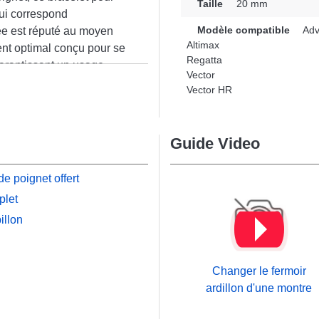
Taille
20 mm
ui correspond
Modèle compatible
Adv
tée est réputé au moyen
Altimax
ent optimal conçu pour se
Regatta
arantissant un usage
Vector
n
 simplicité d'utilisation
Vector HR
 coloris noir inspire un
s tenues. Ce type de
 de sa fermeture ardillon
Guide Video
mbreux modèles comme :
up plus encore de la
e poignet offert
bracelet pour montre
plet
sifiée adapté à chaque
illon
Changer le fermoir
ardillon d'une montre