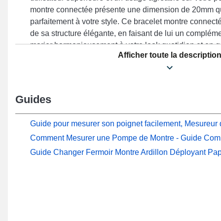
montre connectée présente une dimension de 20mm q
parfaitement à votre style. Ce bracelet montre connec
de sa structure élégante, en faisant de lui un complém
marier harmonieusement à votre look quotidien et en g
Afficher toute la descriptio
agréable pour votre montre. Alliant esthétique soignée et
afin de satisfaire les besoins des adeptes de confort, le
style décontracté qui s'intègre élégamment à toutes le
bracelet combine raffinement et confort par l'utilisation
Guides
de très bonne facture, et sa compatibilité pour de no
Vector, Advizor, Regatta, Vector HR, Altimax et beauco
Guide pour mesurer son poignet facilement, Mesureur d
marque Suunto. Grâce à sa conception astucieuse, ce 
Comment Mesurer une Pompe de Montre - Guide Com
Suunto s'accommode idéalement à une sélection diver
moment.
Guide Changer Fermoir Montre Ardillon Déployant Pap