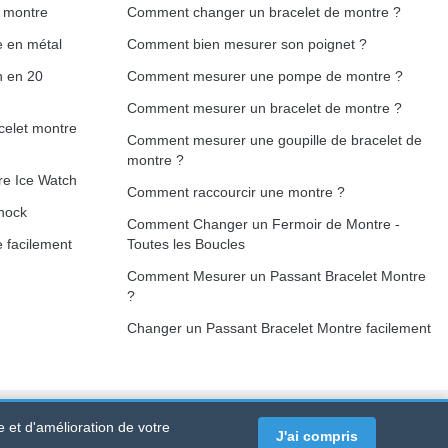
e montre
Comment changer un bracelet de montre ?
e en métal
Comment bien mesurer son poignet ?
h en 20
Comment mesurer une pompe de montre ?
Comment mesurer un bracelet de montre ?
celet montre
Comment mesurer une goupille de bracelet de
montre ?
re Ice Watch
Comment raccourcir une montre ?
hock
Comment Changer un Fermoir de Montre -
 facilement
Toutes les Boucles
Comment Mesurer un Passant Bracelet Montre
?
Changer un Passant Bracelet Montre facilement
e et d'amélioration de votre
RTET PDC - France Métropolitaine
-
Vente en ligne uniquement
J'ai compris