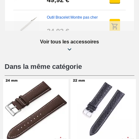
Outil Bracelet Montre pas cher
34,92 €
Voir tous les accessoires
Kit Réparation Montre Débutant
16,90 €
Dans la même catégorie
Pied à Coulisse Numérique
9,90 €
Pince à Poinçonner (pince trou)
57,42 €