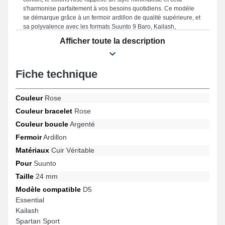
s'harmonise parfaitement à vos besoins quotidiens. Ce modèle
se démarque grâce à un fermoir ardillon de qualité supérieure, et
sa polyvalence avec les formats Suunto 9 Baro, Kailash,
Essential, Spartan Sport, Suunto 9, Traverse Alpha et bien
Afficher toute la description
davantage de la marque Suunto. Avec l'aide de sa conception
astucieuse, ce bracelet pour montre Suunto s'intègre avec fluidité
à une variété de références populaires pour un usage polyvalent.
Fiche technique
Couleur
Rose
Couleur bracelet
Rose
Couleur boucle
Argenté
Fermoir
Ardillon
Matériaux
Cuir Véritable
Pour
Suunto
Taille
24 mm
Modèle compatible
D5
Essential
Kailash
Spartan Sport