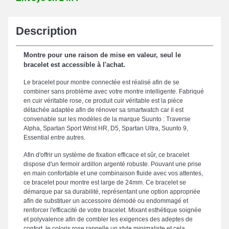
Description
Montre pour une raison de mise en valeur, seul le
bracelet est accessible à l'achat.
Le bracelet pour montre connectée est réalisé afin de se
combiner sans problème avec votre montre intelligente. Fabriqué
en cuir véritable rose, ce produit cuir véritable est la pièce
détachée adaptée afin de rénover sa smartwatch car il est
convenable sur les modèles de la marque Suunto : Traverse
Alpha, Spartan Sport Wrist HR, D5, Spartan Ultra, Suunto 9,
Essential entre autres.
Afin d'offrir un système de fixation efficace et sûr, ce bracelet
dispose d'un fermoir ardillon argenté robuste. Pouvant une prise
en main confortable et une combinaison fluide avec vos attentes,
ce bracelet pour montre est large de 24mm. Ce bracelet se
démarque par sa durabilité, représentant une option appropriée
afin de substituer un accessoire démodé ou endommagé et
renforcer l'efficacité de votre bracelet. Mixant esthétique soignée
et polyvalence afin de combler les exigences des adeptes de
confort, le coloris rose rappelle un style minimaliste et cela