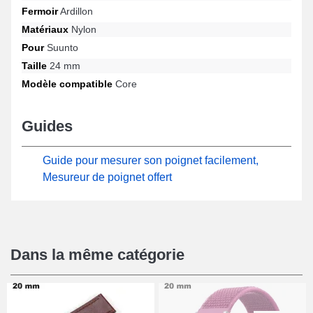
Fermoir
Ardillon
montre connectée comprend une fermeture ardillon et est
compatible sur les gabarits Core et bien davantage de la marque
Matériaux
Nylon
Suunto. Développé dans le but de s'adapter sans effort sur le
Pour
Suunto
format particulier Core de la marque Suunto, ce produit combine
ergonomie exemplaire et fonctionnalité pour garantir une
Taille
24 mm
utilisation agréable.
Modèle compatible
Core
Guides
Guide pour mesurer son poignet facilement,
Mesureur de poignet offert
Dans la même catégorie