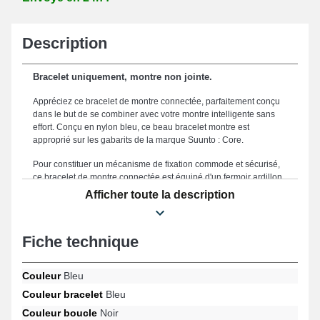
Description
Bracelet uniquement, montre non jointe.
Appréciez ce bracelet de montre connectée, parfaitement conçu
dans le but de se combiner avec votre montre intelligente sans
effort. Conçu en nylon bleu, ce beau bracelet montre est
approprié sur les gabarits de la marque Suunto : Core.
Pour constituer un mécanisme de fixation commode et sécurisé,
ce bracelet de montre connectée est équipé d'un fermoir ardillon
d'aspect noir de qualité supérieure. Le bracelet pour montre
Afficher toute la description
24mm est un complément idéal à vos besoins spécifiques grâce
à son format de 24 mm pour permettre une esthétique raffinée et
un confort inégalé. Ce produit est réputé au moyen de sa qualité
Fiche technique
exceptionnelle, qui en fait un choix incontournable conçu pour se
marier harmonieusement à vos attentes esthétiques, tout en
offrant un usage agréable pour votre smartwatch. Le coloris bleu
Couleur
Bleu
classique de ce type de bracelet montre est pensé pour les
amateurs qui apprécient une symbiose entre élégance et
Couleur bracelet
Bleu
durabilité, ce bracelet pour montre correspond parfaitement aux
Couleur boucle
Noir
aspirations des connaisseurs. Cette version de bracelet pour