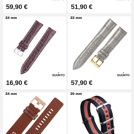
Outil Bracelet Montre pas cher
59,90 €
51,90 €
34,92 €
Kit pour Raccourcir Bracelet
Montre
7,90 €
Kit Réparation Montre Débutant
16,90 €
16,90 €
57,90 €
Pied à Coulisse Numérique
9,90 €
Kit Horlogerie Débutant