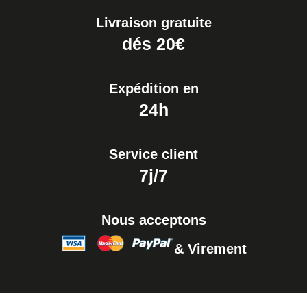
Livraison gratuite
Extracteur de Bracelet de
dés 20€
Montre Facile
17,90 €
Expédition en
24h
Service client
7j/7
Nous acceptons
& Virement