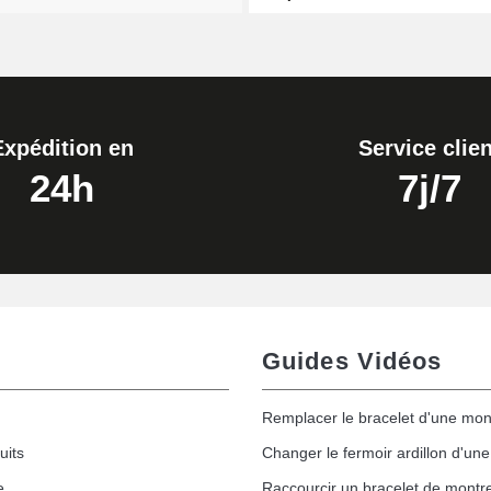
Expédition en
Service clien
24h
7j/7
Guides Vidéos
Remplacer le bracelet d'une mon
uits
Changer le fermoir ardillon d'un
e
Raccourcir un bracelet de montr