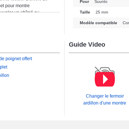
Pour
Suunto
et pour montre
Taille
25 mm
ouveler un abîmé ou
n
 cela rehausse
Modèle compatible
Co
ée et polyvalence pour
fonctionnalité. Possédant
bracelet pour montre
Guide Video
oup davantage de la
c le format particulier
e poignet offert
exemplaire et
plet
illon
Changer le fermoir
ardillon d'une montre