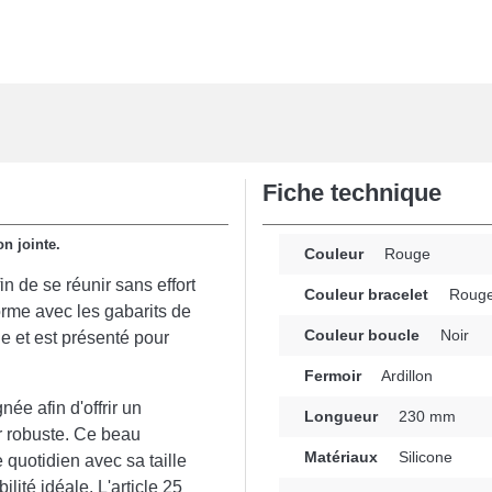
Fiche technique
on jointe.
Couleur
Rouge
 de se réunir sans effort
Couleur bracelet
Roug
orme avec les gabarits de
Couleur boucle
Noir
e et est présenté pour
Fermoir
Ardillon
née afin d'offrir un
Longueur
230 mm
ir robuste. Ce beau
Matériaux
Silicone
 quotidien avec sa taille
lité idéale. L'article 25