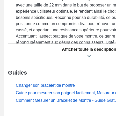
avec une taille de 22 mm dans le but de proposer un ma
expérience utilisateur optimale, le rendant ainsi le choi
besoins spécifiques. Reconnu pour sa durabilité, ce b
positionne comme un compromis idéal pour rénover u
cassé, et apportant une résistance supérieure pour vot
Accentuant l'aspect pratique de votre montre, ce genre
répond idéalement aux désirs des connaisseurs. Doté d'
bracelet garantit une expérience utilisateur fluide et se
Afficher toute la descriptio
références Race S, Suunto 9 Peak, Ocean, Race, Suun
Peak Pro entre autres de la marque Suunto. Le beau br
impeccablement à presque tous les modèles de la mar
Guides
Changer son bracelet de montre
Guide pour mesurer son poignet facilement, Mesureur d
Comment Mesurer un Bracelet de Montre - Guide Gratu