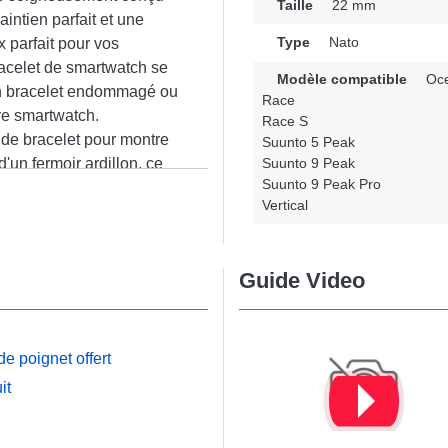
Taille
22 mm
intien parfait et une
Type
Nato
x parfait pour vos
racelet de smartwatch se
Modèle compatible
Oc
n bracelet endommagé ou
Race
re smartwatch.
Race S
 de bracelet pour montre
Suunto 5 Peak
un fermoir ardillon, ce
Suunto 9 Peak
Suunto 9 Peak Pro
 prête parfaitement sur les
n
Vertical
to 5 Peak, Suunto 9
acelet Suunto s'intègre
que.
Guide Video
e poignet offert
it