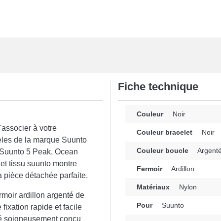
Fiche technique
Couleur
Noir
'associer à votre
Couleur bracelet
Noir
èles de la marque Suunto
Couleur boucle
Argent
, Suunto 5 Peak, Ocean
let tissu suunto montre
Fermoir
Ardillon
la pièce détachée parfaite.
Matériaux
Nylon
moir ardillon argenté de
Pour
Suunto
 fixation rapide et facile
 été soigneusement conçu