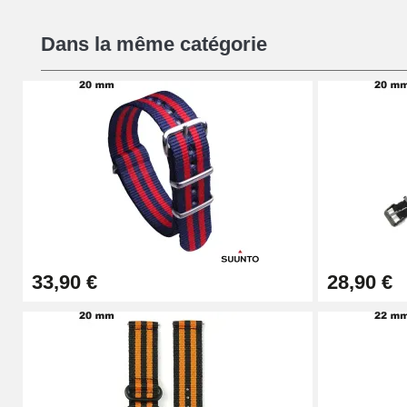
Kit Réparation Montre Débutant
Dans la même catégorie
16,90 €
Pied à Coulisse Numérique
9,90 €
Pince à Poinçonner (pince trou)
57,42 €
33,90 €
28,90 €
Pince Trou pour Bracelet de Montre
10,90 €
Kit Horlogerie Débutant