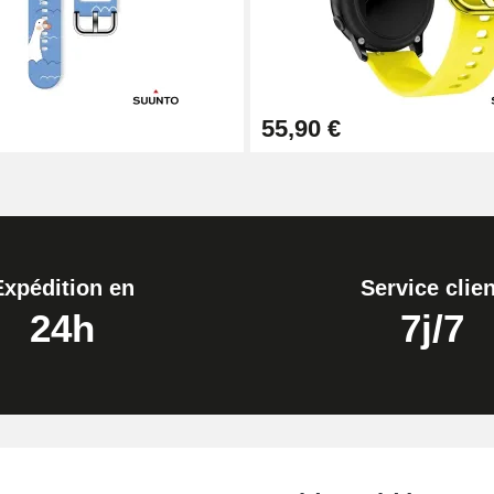
1,50 mm - 8 à 25 mm
55,90 €
ètre 1,80 mm - 8 à 25 mm
Expédition en
Service clien
24h
7j/7