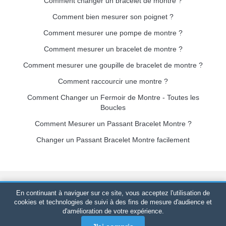
Comment changer un bracelet de montre ?
Comment bien mesurer son poignet ?
Comment mesurer une pompe de montre ?
Comment mesurer un bracelet de montre ?
Comment mesurer une goupille de bracelet de montre ?
Comment raccourcir une montre ?
Comment Changer un Fermoir de Montre - Toutes les
Boucles
Comment Mesurer un Passant Bracelet Montre ?
Changer un Passant Bracelet Montre facilement
Bracelet-de-montre.com
© 2026
Tous droits réservés
-
SIRET
:
En continuant à naviguer sur ce site, vous acceptez l'utilisation de
520 247 727 000 57 -
Plateforme Juridique : BP 20075 - 31121
cookies et technologies de suivi à des fins de mesure d'audience et
d'amélioration de votre expérience.
PORTET PDC - France Métropolitaine
-
Vente en ligne
uniquement