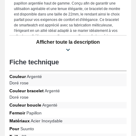
papillon argentée haut de gamme. Conçu afin de garantir une
utilisation agréable et une tenue élégante, ce bracelet de montre
est disponible dans une taille de 22mm, le rendant ainsi le choix
parfait pour vos exigences de confort et d'élégance. Ce bracelet
de smartwatch est apprécié avec sa fabrication méticuleuse,
l'érigeant en un allié idéal adapté à se marier idéalement à vos
attentes esthétiques, avec l'assurance d'un confort supérieur pour
votre montre. La couleur argentée et doré rose évoque une
Afficher toute la description
modernité décontractée qui rehausse subtilement votre garde-
robe, mixant esthétique soignée et praticité afin de combler les
envies des amateurs d'élégance et de fonctionnalité. Ce modèle
Fiche technique
de bracelet pour montre a un fermoir papillon d'excellente qualité
et convient pour le format de Race S, Vertical, Suunto 9 Peak Pro,
Suunto 9 Peak, Suunto 5 Peak, Ocean et bien d'autres encore de
Couleur
Argenté
la marque Suunto. L'article Suunto s'intègre impeccablement à
Doré rose
une multitude de références de la marque.
Couleur bracelet
Argenté
Doré rose
Couleur boucle
Argenté
Fermoir
Papillon
Matériaux
Acier Inoxydable
Pour
Suunto