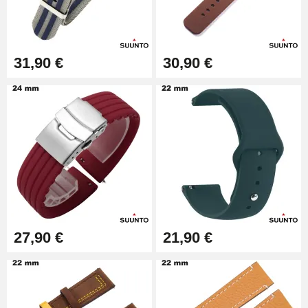
Kit Réparation Montre Débutant
16,90 €
31,90 €
30,90 €
Pied à Coulisse Numérique
9,90 €
Kit Horlogerie Débutant
26,90 €
27,90 €
21,90 €
Marteau Horloger pour Goupille
Bracelet de montre
3,90 €
Kit pour Réduire Bracelet