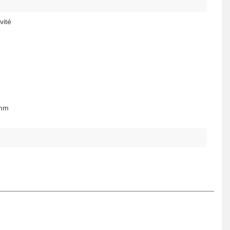
vité
 mm