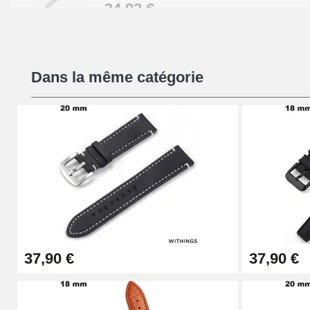
34,92 €
Kit Réparation Montre Débutant
Dans la même catégorie
16,90 €
Pied à Coulisse Numérique
9,90 €
Kit Horlogerie Débutant
26,90 €
37,90 €
37,90 €
Boîte Pompe Bracelet Montre - Diamètre 
14,08 €