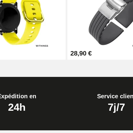
ètre 1,80 mm - 8 à 25 mm
28,90 €
Expédition en
Service clien
24h
7j/7