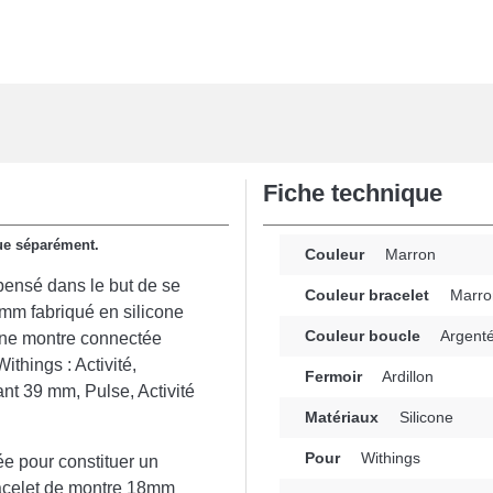
Fiche technique
due séparément.
Couleur
Marron
pensé dans le but de se
Couleur bracelet
Marro
8 mm fabriqué en silicone
Couleur boucle
Argent
 une montre connectée
ithings : Activité,
Fermoir
Ardillon
t 39 mm, Pulse, Activité
Matériaux
Silicone
Pour
Withings
ée pour constituer un
 bracelet de montre 18mm