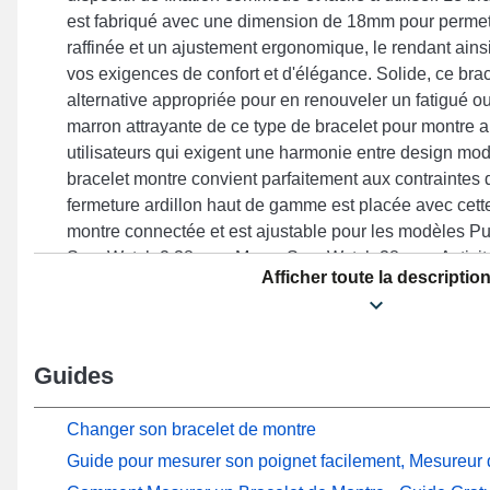
est fabriqué avec une dimension de 18mm pour permet
raffinée et un ajustement ergonomique, le rendant ain
vos exigences de confort et d'élégance. Solide, ce brac
alternative appropriée pour en renouveler un fatigué o
marron attrayante de ce type de bracelet pour montre a
utilisateurs qui exigent une harmonie entre design mod
bracelet montre convient parfaitement aux contraintes 
fermeture ardillon haut de gamme est placée avec cette
montre connectée et est ajustable pour les modèles Pu
ScanWatch 2 38 mm, Move, ScanWatch 38 mm, Activit
Afficher toute la descriptio
de la marque Withings. Cet article silicone Withings s
à de nombreux modèles de la marque.
Guides
Changer son bracelet de montre
Guide pour mesurer son poignet facilement, Mesureur d