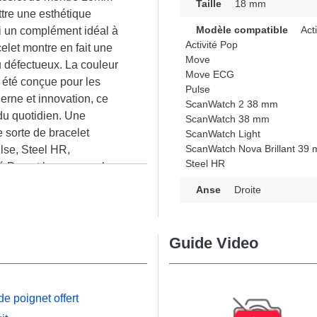
Taille
18 mm
tre une esthétique
Modèle compatible
Acti
si un complément idéal à
Activité Pop
elet montre en fait une
Move
u défectueux. La couleur
Move ECG
 été conçue pour les
Pulse
erne et innovation, ce
ScanWatch 2 38 mm
du quotidien. Une
ScanWatch 38 mm
 sorte de bracelet
ScanWatch Light
ScanWatch Nova Brillant 39
lse, Steel HR,
Steel HR
é Pop et beaucoup plus
n
e connecte naturellement
Anse
Droite
Guide Video
e poignet offert