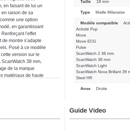
Taille
18 mm
 en faisant de lui un
Type
Maille Milanaise
 en raison de sa
e comme une option
Modèle compatible
Acti
modé, en garantissant
Activité Pop
Renforçant l'effet
Move
t de montre s'adapte
Move ECG
nnels. Posé à ce modèle
Pulse
ScanWatch 2 38 mm
 cette version sur le
ScanWatch 38 mm
t, ScanWatch 38 mm,
ScanWatch Light
age de la marque
ScanWatch Nova Brillant 39
es matériaux de haute
Steel HR
ombine avec précision
n
Anse
Droite
Withings, assurant une
able.
Guide Video