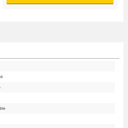
té
é
ble