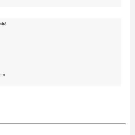
vité
 mm