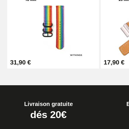
10,90 €
Kit Horlogerie Débutant
26,90 €
Boîte Pompe Bracelet Montre - Diamètre 
31,90 €
17,90 €
14,08 €
Boîte Pompe pour Bracelet Montre - Diam
19,90 €
Livraison gratuite
Extracteur de Bracelet de Montre Facile
dés 20€
17,90 €