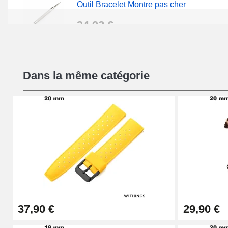
Outil Bracelet Montre pas cher
34,92 €
Kit Réparation Montre Débutant
Dans la même catégorie
16,90 €
Pied à Coulisse Numérique
9,90 €
Pince à Poinçonner (pince trou)
57,42 €
37,90 €
29,90 €
Pince Trou pour Bracelet de Montre