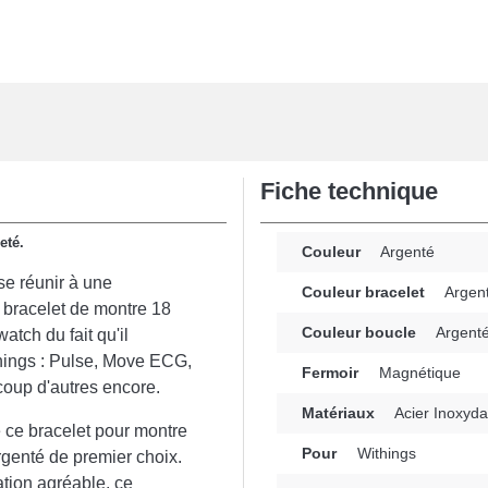
Fiche technique
eté.
Couleur
Argenté
se réunir à une
Couleur bracelet
Argen
 bracelet de montre 18
Couleur boucle
Argent
atch du fait qu'il
things : Pulse, Move ECG,
Fermoir
Magnétique
oup d'autres encore.
Matériaux
Acier Inoxyda
e ce bracelet pour montre
Pour
Withings
genté de premier choix.
ation agréable, ce