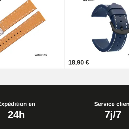
1,50 mm - 8 à 25 mm
18,90 €
ètre 1,80 mm - 8 à 25 mm
Expédition en
Service clien
24h
7j/7