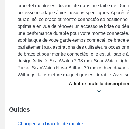
bracelet montre est disponible dans une taille de 18mm,
accessoire adapté à vos besoins spécifiques. Apprécié
durabilité, ce bracelet montre connectée se positionn
optimale en vue de rénover un accessoire brisé ou dé
une performance durable pour votre montre connectée. 
sophistiqué de votre garde-temps connecté, ce bracele
parfaitement aux aspirations des utilisateurs occasio
de bracelet pour montre connectée, elle est utilisable à
design Activité, ScanWatch 2 38 mm, ScanWatch Ligh
Pulse, ScanWatch Nova Brillant 39 mm et bien davant
Withings, la fermeture magnétique est durable. Avec s
qualité, ce bracelet en acier inoxydable Withings se c
Afficher toute la descriptio
pour de nombreux modèles compatibles de la marque 
robustesse exceptionnelle avec une élégance remarqu
Guides
Changer son bracelet de montre