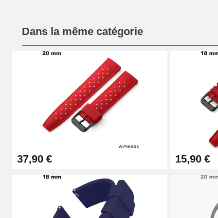
Kit Réparation Montre Débutant
Dans la même catégorie
16,90 €
Pied à Coulisse Numérique
9,90 €
Pince à Poinçonner (pince trou)
57,42 €
37,90 €
15,90 €
Pince Trou pour Bracelet de Montre
10,90 €
Kit Horlogerie Débutant