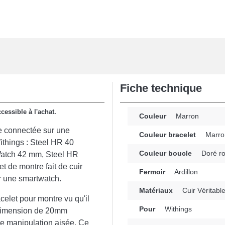
Fiche technique
cessible à l'achat.
Couleur
Marron
tre connectée sur une
Couleur bracelet
Marro
ithings : Steel HR 40
Couleur boucle
Doré r
atch 42 mm, Steel HR
 de montre fait de cuir
Fermoir
Ardillon
ir une smartwatch.
Matériaux
Cuir Véritabl
acelet pour montre vu qu'il
Pour
Withings
a dimension de 20mm
ne manipulation aisée. Ce