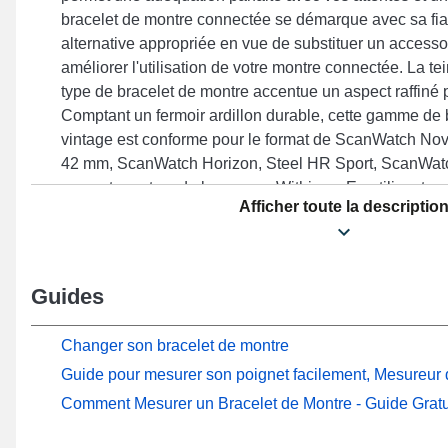
bracelet de montre connectée se démarque avec sa fiab
alternative appropriée en vue de substituer un accessoi
améliorer l'utilisation de votre montre connectée. La t
type de bracelet de montre accentue un aspect raffiné p
Comptant un fermoir ardillon durable, cette gamme de 
vintage est conforme pour le format de ScanWatch N
42 mm, ScanWatch Horizon, Steel HR Sport, ScanWat
mm entre autres de la marque Withings. En utilisant sa
Afficher toute la descriptio
en cuir véritable Withings se fond parfaitement à une 
un confort durable.
Guides
Changer son bracelet de montre
Guide pour mesurer son poignet facilement, Mesureur d
Comment Mesurer un Bracelet de Montre - Guide Gratu