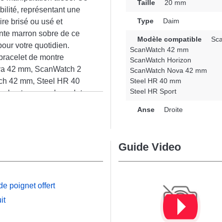
Taille
20 mm
ilité, représentant une
Type
Daim
re brisé ou usé et
einte marron sobre de ce
Modèle compatible
Sca
our votre quotidien.
ScanWatch 42 mm
bracelet de montre
ScanWatch Horizon
ova 42 mm, ScanWatch 2
ScanWatch Nova 42 mm
ch 42 mm, Steel HR 40
Steel HR 40 mm
Steel HR Sport
 robustesse, ce bracelet
n
sélection de modèles avec
Anse
Droite
Guide Video
e poignet offert
it