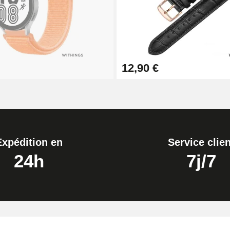
1,50 mm - 8 à 25 mm
12,90 €
ètre 1,80 mm - 8 à 25 mm
Expédition en
Service clien
24h
7j/7