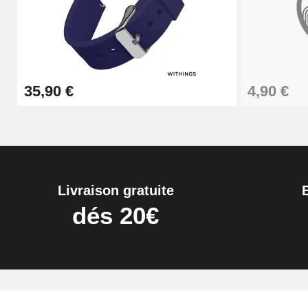
26,90 €
Boîte Pompe Bracelet Montre - Diamètre 
35,90 €
4,90 €
14,08 €
Boîte Pompe pour Bracelet Montre - Diam
19,90 €
Livraison gratuite
Extracteur de Bracelet de Montre Facile
dés 20€
17,90 €