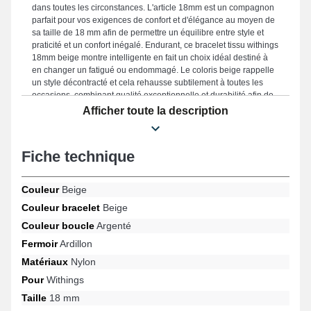
dans toutes les circonstances. L'article 18mm est un compagnon
parfait pour vos exigences de confort et d'élégance au moyen de
sa taille de 18 mm afin de permettre un équilibre entre style et
praticité et un confort inégalé. Endurant, ce bracelet tissu withings
18mm beige montre intelligente en fait un choix idéal destiné à
en changer un fatigué ou endommagé. Le coloris beige rappelle
un style décontracté et cela rehausse subtilement à toutes les
occasions, combinant qualité exceptionnelle et durabilité afin de
combler les besoins des passionnés de mode. Placée avec cette
Afficher toute la description
version de bracelet de montre connectée, elle est utilisable sur ce
modèle pour les références ScanWatch 2 38 mm, ScanWatch
Nova Brillant 39 mm, Activité Pop, Pulse, Move, Move ECG et
Fiche technique
bien d'autres encore de la marque Withings, l'attache ardillon est.
Créé pour s'adapter de manière optimale avec une multitude de
références compatibles de la marque Withings, ce bracelet
Couleur
Beige
fusionne confort et robustesse et compatibilité dans le but de
Couleur bracelet
Beige
proposer un port ergonomique.
Couleur boucle
Argenté
Fermoir
Ardillon
Matériaux
Nylon
Pour
Withings
Taille
18 mm