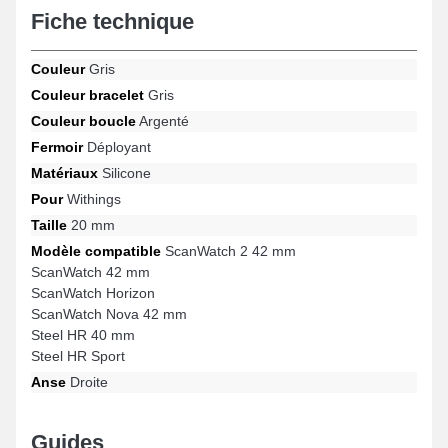
Fiche technique
répondre aux besoins sur les modèles ScanWatch 2 42 mm,
ScanWatch Nova 42 mm, Steel HR Sport, Steel HR 40 mm,
ScanWatch Horizon, ScanWatch 42 mm entre autres de la
Couleur
Gris
marque Withings, cet accessoire propose un fermoir déployant
solide et une adaptabilité universelle. À l'aide de sa flexibilité, ce
Couleur bracelet
Gris
bracelet Withings s'harmonise naturellement à une variété de
Couleur boucle
Argenté
modèles de la marque.
Fermoir
Déployant
Matériaux
Silicone
Pour
Withings
Taille
20 mm
Modèle compatible
ScanWatch 2 42 mm
ScanWatch 42 mm
ScanWatch Horizon
ScanWatch Nova 42 mm
Steel HR 40 mm
Steel HR Sport
Anse
Droite
Guides