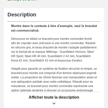
Description
Montre dans le contexte à titre d'exemple, seul le bracelet
est commercialisé.
Découvrez en détail ce bracelet pour montre connectée formé
afin de s'ajuster avec précision à une montre connectée. Réalisé
en silicone gris, le beau bracelet de montre s'adapte parfaitement
sur le format de la marque Withings : ScanWatch Horizon, Steel
HR Sport, Steel HR 40 mm, ScanWatch 2 42 mm, ScanWatch
Nova 42 mm, ScanWatch 42 mm et beaucoup d'autres.
Adapté pour garantir un système de fixation sécurisé et simple, ce
bracelet pour montre est composé d'un fermoir déployant argenté
solide. La proportion de 20mm favorise une manipulation aisée et
une adéquation parfaite avec votre esthétique. Réputé pour sa
robustesse, ce bracelet pour montre connectée représente une
option optimale destinée à rénover un accessoire endommagé
ou brisé, avec l'avantage d'offrir une qualité remarquable pour
Afficher toute la description
votre montre. Accentuant la silhouette contemporaine de votre
horlogère, ce style de bracelet de montre convient parfaitement
aux exigences des amateurs de design. Fabriqué afin de